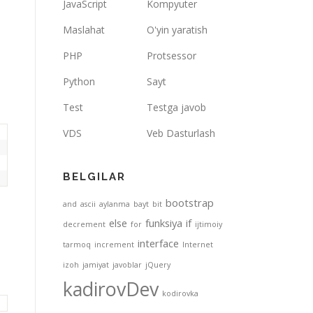
JavaScript
Kompyuter
Maslahat
O'yin yaratish
PHP
Protsessor
Python
Sayt
Test
Testga javob
VDS
Veb Dasturlash
BELGILAR
bootstrap
and
ascii
aylanma
bayt
bit
else
funksiya
if
decrement
for
ijtimoiy
interface
tarmoq
increment
Internet
izoh
jamiyat
javoblar
jQuery
kadirovDev
kodirovka