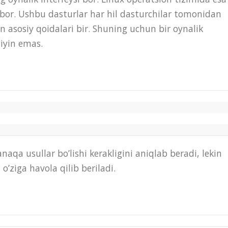
r bor. Ushbu dasturlar har hil dasturchilar tomonidan
kin asosiy qoidalari bir. Shuning uchun bir oynalik
qiyin emas.
aqa usullar bo’lishi kerakligini aniqlab beradi, lekin
o’ziga havola qilib beriladi.