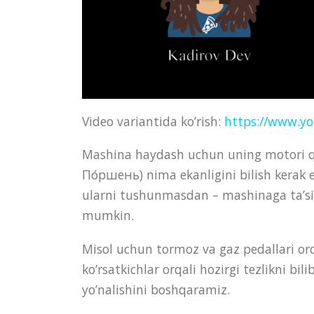
Video variantida ko’rish:
https://www.y
Mashina haydash uchun uning motori qan
По́ршень) nima ekanligini bilish kera
ularni tushunmasdan – mashinaga ta’sir
mumkin.
Misol uchun tormoz va gaz pedallari orq
ko’rsatkichlar orqali hozirgi tezlikni b
yo’nalishini boshqaramiz.