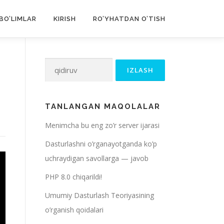
BO’LIMLAR
KIRISH
RO’YHATDAN O’TISH
Qidirshish:
TANLANGAN MAQOLALAR
Menimcha bu eng zo’r server ijarasi
Dasturlashni o’rganayotganda ko’p
uchraydigan savollarga — javob
PHP 8.0 chiqarildi!
Umumiy Dasturlash Teoriyasining
o’rganish qoidalari