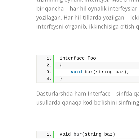
bir qancha – har hil oynalik interfeysla
yozilagan. Har hil tillarda yozilgan – le
interfeysni o’rganib, ikkinchisiga o’tish 
interface Foo
{
void
bar
(
string baz
)
;
}
Dasturlarshda ham Interface – sinfda qan
usullarda qanaqa kod bo’lishini sinfning 
void 
bar
(
string baz
)