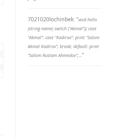
7021020lochinbek
: “
void hello
(string name) switch (“Akmal”){ case
“Akmal”: case “Kadirov”: print “Salom
Akmal Kadirov”; break; default: print
”
“Salom Rustam Ahmedov”;…