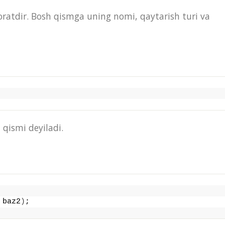
boratdir. Bosh qismga uning nomi, qaytarish turi va
qismi deyiladi.
 baz2
)
;