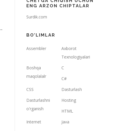
CHETGA CHIQISH UCHUN
ENG ARZON CHIPTALAR
Surdik.com
 –
BO’LIMLAR
Assembler
Axborot
Texnologiyalari
Boshqa
C
maqolalalr
C#
CSS
Dasturlash
Dasturlashni
Hosting
o'rganish
HTML
Internet
Java