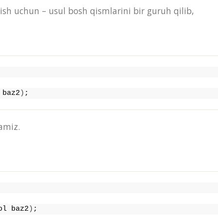
ish uchun – usul bosh qismlarini bir guruh qilib,
 baz2
)
;
zamiz.
ol baz2
)
;