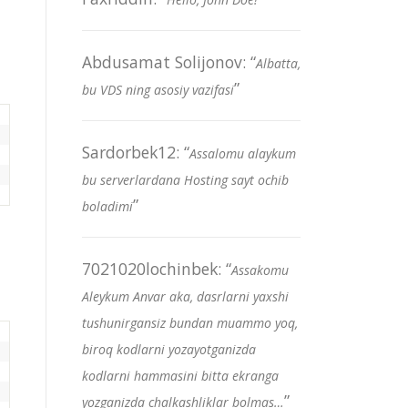
Abdusamat Solijonov
: “
Albatta,
”
bu VDS ning asosiy vazifasi
Sardorbek12
: “
Assalomu alaykum
bu serverlardana Hosting sayt ochib
”
boladimi
7021020lochinbek
: “
Assakomu
Aleykum Anvar aka, dasrlarni yaxshi
tushunirgansiz bundan muammo yoq,
biroq kodlarni yozayotganizda
kodlarni hammasini bitta ekranga
”
yozganizda chalkashliklar bolmas…