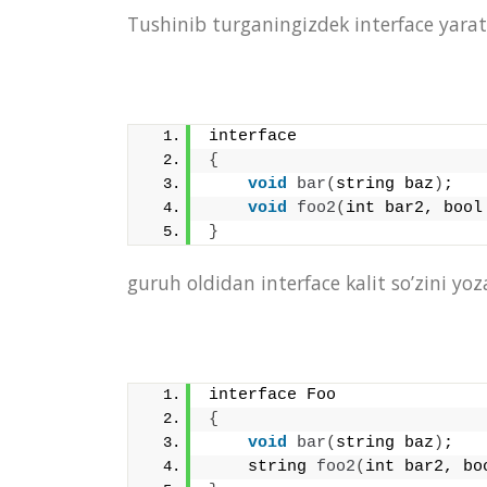
Tushinib turganingizdek interface yarat
interface
{
void
bar
(
string baz
)
;
void
foo2
(
int bar2, bool
}
guruh oldidan interface kalit so’zini yo
interface Foo
{
void
bar
(
string baz
)
;
    string 
foo2
(
int bar2, bo