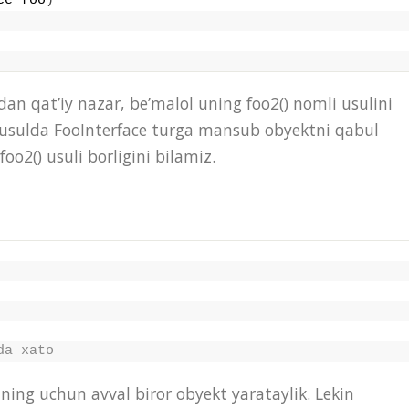
ce foo
)
an qat’iy nazar, be’malol uning foo2() nomli usulini
 usulda FooInterface turga mansub obyektni qabul
oo2() usuli borligini bilamiz.
da xato
ning uchun avval biror obyekt yarataylik. Lekin