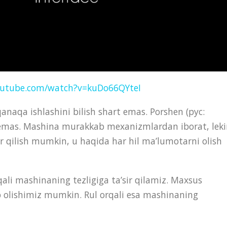
outube.com/watch?v=kuDo66QYteI
aqa ishlashini bilish shart emas. Porshen (рус:
k emas. Mashina murakkab mexanizmlardan iborat, lek
 qilish mumkin, u haqida har hil ma’lumotarni olish
ali mashinaning tezligiga ta’sir qilamiz. Maxsus
ilib olishimiz mumkin. Rul orqali esa mashinaning