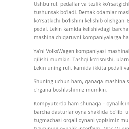
Ushbu rul, pedallar va tezlik ko’rsatgichl
tushunsak bo’ladi. Demak odamlar mashi
ko’rsatkichi bo’lishini kelishib olishga
pedal. Lekin kamida kelishivdagi barcha 
mashina chiqaruvni kompaniyalarga ha
Ya’ni VolksWagen kompaniyasi mashinal
qilishi mumkin. Tashqi ko’risnishi, ularn
Lekin uning ruli, kamida ikkita pedali va 
Shuning uchun ham, qanaqa mashina so
o’rgana boshlashimiz mumkin.
Kompyuterda ham shunaqa – oynalik int
barcha dasturlar oyna shaklida bo’lib, ula
tugmachasi orqali oynani yopisimiz mum
tizimining oynalik interfeysi, Mac OTnin