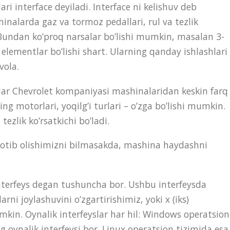
ari interface deyiladi. Interface ni kelishuv deb
nalarda gaz va tormoz pedallari, rul va tezlik
n. Bundan ko’proq narsalar bo’lishi mumkin, masalan 3-
elementlar bo’lishi shart. Ularning qanday ishlashlari
vola.
ar Chevrolet kompaniyasi mashinalaridan keskin farq
ing motorlari, yoqilg’i turlari – o’zga bo’lishi mumkin.
tezlik ko’rsatkichi bo’ladi.
tib olishimizni bilmasakda, mashina haydashni
erfeys degan tushuncha bor. Ushbu interfeysda
rni joylashuvini o’zgartirishimiz, yoki x (iks)
kin. Oynalik interfeyslar har hil: Windows operatsion
g oynalik interfeysi bor. Linux operatsion tizimida esa