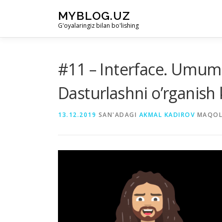
Skip to content
MYBLOG.UZ
G'oyalaringiz bilan bo'lishing
#11 – Interface. Umumiy
Dasturlashni o’rganish 
13.12.2019
SAN'ADAGI
AKMAL KADIROV
MAQOL