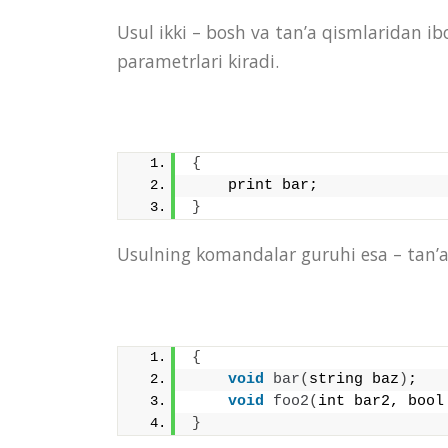
Usul ikki – bosh va tan’a qismlaridan i
parametrlari kiradi.
{
    print bar;
}
Usulning komandalar guruhi esa – tan’a 
{
void
bar
(
string baz
)
;
void
foo2
(
int bar2, bool
}