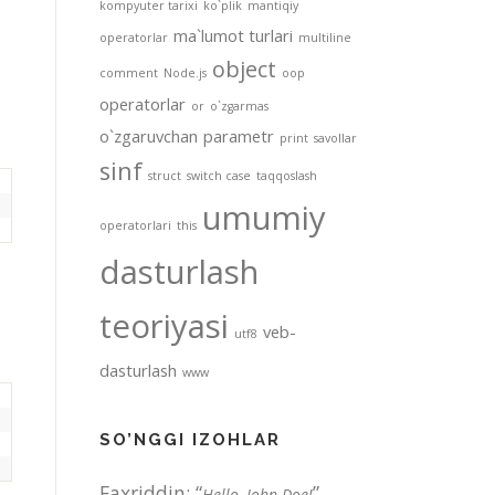
kompyuter tarixi
ko`plik
mantiqiy
ma`lumot turlari
operatorlar
multiline
object
comment
Node.js
oop
operatorlar
or
o`zgarmas
o`zgaruvchan
parametr
print
savollar
sinf
struct
switch case
taqqoslash
umumiy
operatorlari
this
dasturlash
teoriyasi
veb-
utf8
dasturlash
www
SO’NGGI IZOHLAR
Faxriddin
: “
”
Hello, John Doe!