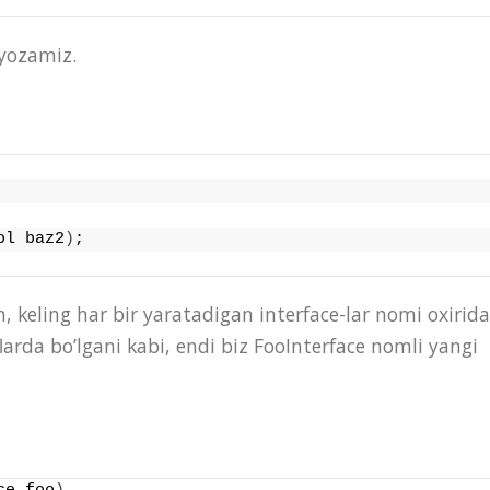
 yozamiz.
ol baz2
)
;
, keling har bir yaratadigan interface-lar nomi oxirida
flarda bo’lgani kabi, endi biz FooInterface nomli yangi