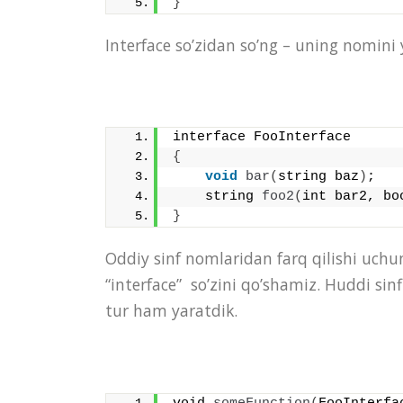
}
Interface so’zidan so’ng – uning nomini
interface FooInterface
{
void
bar
(
string baz
)
;
    string 
foo2
(
int bar2, bo
}
Oddiy sinf nomlaridan farq qilishi uchun
“interface” so’zini qo’shamiz. Huddi sin
tur ham yaratdik.