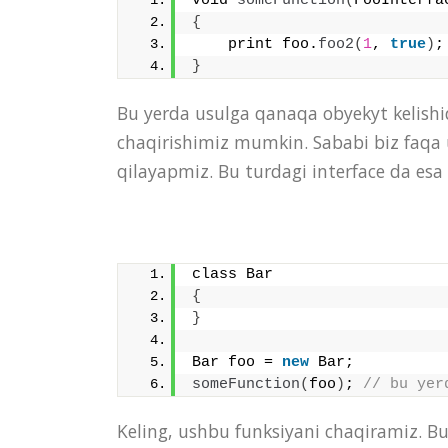
void 
someFunction
(
FooInterfa
{
    print foo.
foo2
(
1
, 
true
)
;
}
Bu yerda usulga qanaqa obyekyt kelishid
chaqirishimiz mumkin. Sababi biz faqa
qilayapmiz. Bu turdagi interface da esa f
class Bar
{
}
Bar foo = 
new
 Bar;
someFunction
(
foo
)
;
 // bu yer
Keling, ushbu funksiyani chaqiramiz. Bu