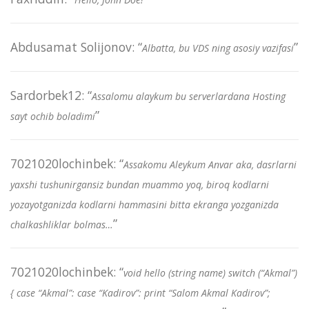
Abdusamat Solijonov
: “
”
Albatta, bu VDS ning asosiy vazifasi
Sardorbek12
: “
Assalomu alaykum bu serverlardana Hosting
”
sayt ochib boladimi
7021020lochinbek
: “
Assakomu Aleykum Anvar aka, dasrlarni
yaxshi tushunirgansiz bundan muammo yoq, biroq kodlarni
yozayotganizda kodlarni hammasini bitta ekranga yozganizda
”
chalkashliklar bolmas…
7021020lochinbek
: “
void hello (string name) switch (“Akmal”)
{ case “Akmal”: case “Kadirov”: print “Salom Akmal Kadirov”;