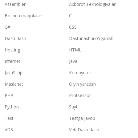
Assembler
Axborot Texnologiyalari
Boshqa maqolalalr
C
C#
CSS
Dasturlash
Dasturlashni o'rganish
Hosting
HTML
Internet
Java
JavaScript
Kompyuter
Maslahat
O'yin yaratish
PHP
Protsessor
Python
Sayt
Test
Testga javob
VDS
Veb Dasturlash