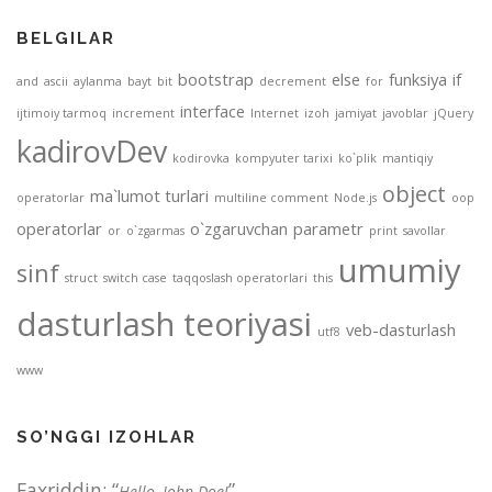
BELGILAR
bootstrap
else
funksiya
if
and
ascii
aylanma
bayt
bit
decrement
for
interface
ijtimoiy tarmoq
increment
Internet
izoh
jamiyat
javoblar
jQuery
kadirovDev
kodirovka
kompyuter tarixi
ko`plik
mantiqiy
object
ma`lumot turlari
operatorlar
multiline comment
Node.js
oop
operatorlar
o`zgaruvchan
parametr
or
o`zgarmas
print
savollar
umumiy
sinf
struct
switch case
taqqoslash operatorlari
this
dasturlash teoriyasi
veb-dasturlash
utf8
www
SO’NGGI IZOHLAR
Faxriddin
: “
”
Hello, John Doe!