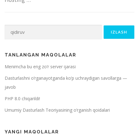
Qidirshish:
TANLANGAN MAQOLALAR
Menimcha bu eng zo’r server ijarasi
Dasturlashni o’rganayotganda ko’p uchraydigan savollarga —
javob
PHP 8.0 chiqarildi!
Umumiy Dasturlash Teoriyasining o’rganish qoidalari
YANGI MAQOLALAR