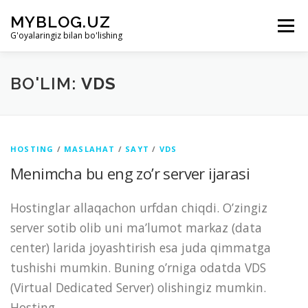
Skip to content
MYBLOG.UZ
Menu
G'oyalaringiz bilan bo'lishing
LOYIHA HAQIDA
BO’LIMLAR
KIRISH
BO'LIM:
VDS
RO’YHATDAN O’TISH
HOSTING
/
MASLAHAT
/
SAYT
/
VDS
Menimcha bu eng zo’r server ijarasi
Hostinglar allaqachon urfdan chiqdi. O’zingiz
server sotib olib uni ma’lumot markaz (data
center) larida joyashtirish esa juda qimmatga
tushishi mumkin. Buning o’rniga odatda VDS
(Virtual Dedicated Server) olishingiz mumkin.
Hosting …