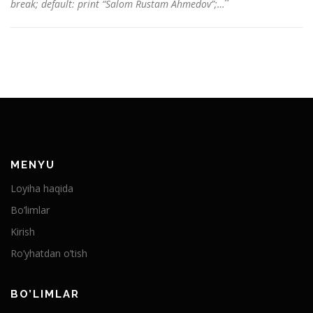
”
break; default: print “Salom Rustam Ahmedov”;…
MENYU
Loyiha haqida
Bo’limlar
Kirish
Ro’yhatdan o’tish
BO’LIMLAR