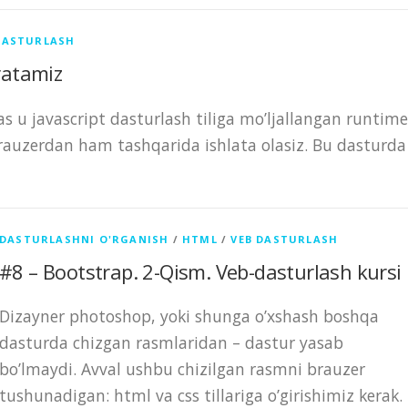
DASTURLASH
ratamiz
 u javascript dasturlash tiliga mo’ljallangan runtime
 brauzerdan ham tashqarida ishlata olasiz. Bu dasturda
DASTURLASHNI O'RGANISH
/
HTML
/
VEB DASTURLASH
#8 – Bootstrap. 2-Qism. Veb-dasturlash kursi
Dizayner photoshop, yoki shunga o’xshash boshqa
dasturda chizgan rasmlaridan – dastur yasab
bo’lmaydi. Avval ushbu chizilgan rasmni brauzer
tushunadigan: html va css tillariga o’girishimiz kerak.