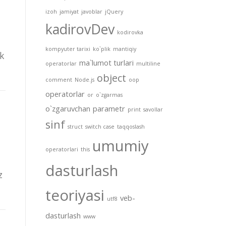
izoh
jamiyat
javoblar
jQuery
kadirovDev
kodirovka
kompyuter tarixi
ko`plik
mantiqiy
k
ma`lumot turlari
operatorlar
multiline
object
comment
Node.js
oop
operatorlar
or
o`zgarmas
o`zgaruvchan
parametr
print
savollar
sinf
struct
switch case
taqqoslash
umumiy
operatorlari
this
dasturlash
z
teoriyasi
veb-
utf8
dasturlash
www