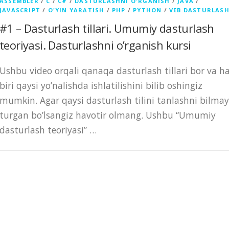
ASSEMBLER
/
C
/
C#
/
DASTURLASHNI O'RGANISH
/
JAVA
/
JAVASCRIPT
/
O'YIN YARATISH
/
PHP
/
PYTHON
/
VEB DASTURLAS
#1 – Dasturlash tillari. Umumiy dasturlash
teoriyasi. Dasturlashni o’rganish kursi
Ushbu video orqali qanaqa dasturlash tillari bor va h
biri qaysi yo’nalishda ishlatilishini bilib oshingiz
mumkin. Agar qaysi dasturlash tilini tanlashni bilmay
turgan bo’lsangiz havotir olmang. Ushbu “Umumiy
dasturlash teoriyasi” …