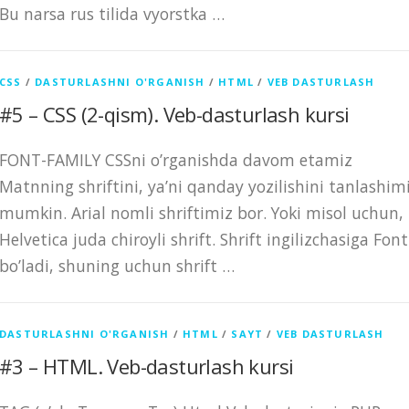
Bu narsa rus tilida vyorstka …
CSS
/
DASTURLASHNI O'RGANISH
/
HTML
/
VEB DASTURLASH
#5 – CSS (2-qism). Veb-dasturlash kursi
FONT-FAMILY CSSni o’rganishda davom etamiz
Matnning shriftini, ya’ni qanday yozilishini tanlashim
mumkin. Arial nomli shriftimiz bor. Yoki misol uchun,
Helvetica juda chiroyli shrift. Shrift ingilizchasiga Font
bo’ladi, shuning uchun shrift …
DASTURLASHNI O'RGANISH
/
HTML
/
SAYT
/
VEB DASTURLASH
#3 – HTML. Veb-dasturlash kursi