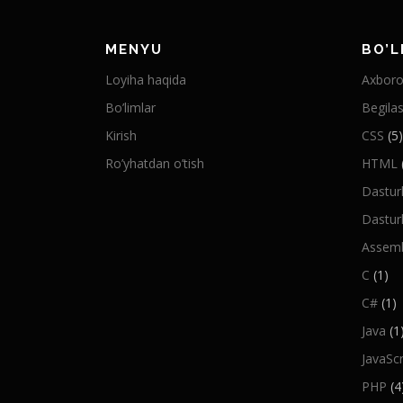
MENYU
BO’L
Loyiha haqida
Axboro
Bo’limlar
Begilas
Kirish
CSS
(5)
Ro’yhatdan o’tish
HTML
Dastur
Dasturl
Assemb
C
(1)
C#
(1)
Java
(1
JavaScr
PHP
(4