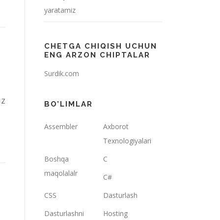
yaratamiz
CHETGA CHIQISH UCHUN
ENG ARZON CHIPTALAR
Surdik.com
iz
BO’LIMLAR
Assembler
Axborot
Texnologiyalari
Boshqa
C
maqolalalr
C#
CSS
Dasturlash
Dasturlashni
Hosting