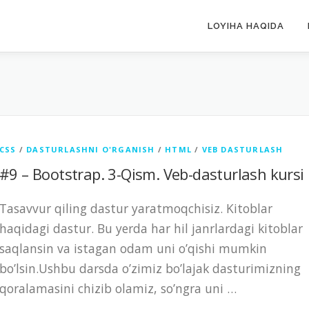
LOYIHA HAQIDA
H
CSS
/
DASTURLASHNI O'RGANISH
/
HTML
/
VEB DASTURLASH
#9 – Bootstrap. 3-Qism. Veb-dasturlash kursi
Tasavvur qiling dastur yaratmoqchisiz. Kitoblar
haqidagi dastur. Bu yerda har hil janrlardagi kitoblar
saqlansin va istagan odam uni o’qishi mumkin
bo’lsin.Ushbu darsda o’zimiz bo’lajak dasturimizning
qoralamasini chizib olamiz, so’ngra uni …