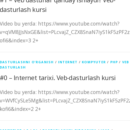
dasturlash kursi
Video bu yerda: https://www.youtube.com/watch?
v=qVM8JJsNxGE&list=PLcvajZ_CZX8SnaN7iyS1kF5zPF2z
ofi6&index=3 2+
DASTURLASHNI O'RGANISH
/
INTERNET
/
KOMPYUTER
/
PHP
/
VEB
DASTURLASH
#0 – Internet tarixi. Veb-dasturlash kursi
Video bu yerda: https://www.youtube.com/watch?
v=WVfCySLe5Mg&list=PLcvajZ_CZX8SnaN7iyS1kF5zPF2
kofi6&index=2 2+