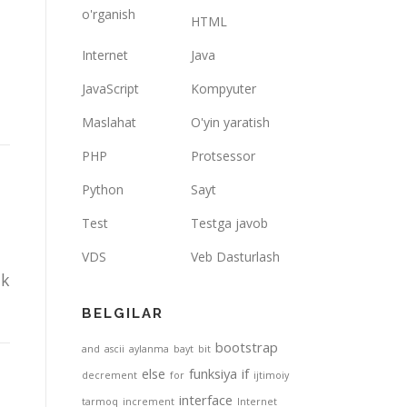
o'rganish
HTML
Internet
Java
JavaScript
Kompyuter
Maslahat
O'yin yaratish
PHP
Protsessor
Python
Sayt
Test
Testga javob
VDS
Veb Dasturlash
zk
BELGILAR
bootstrap
and
ascii
aylanma
bayt
bit
else
funksiya
if
decrement
for
ijtimoiy
interface
tarmoq
increment
Internet