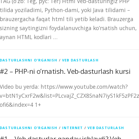
TAG (o’zb: Teg, рус: Тег) Html Veb-dasturingiz PHP
tilida yoziladimi, Python-dami, yoki Java tilidami –
brauzergacha faqat html tili yetib keladi. Brauzerga
sizning saytingizni foydalanuvchiga ko’rsatish uchun,
aynan HTML kodlari …
DASTURLASHNI O'RGANISH
/
VEB DASTURLASH
#2 – PHP-ni o’rnatish. Veb-dasturlash kursi
Video bu yerda: https://www.youtube.com/watch?
v=btN1yCxrF2w&list=PLcvajZ_CZX8SnaN7iyS1kF5zPF2
ofi6&index=4 1+
DASTURLASHNI O'RGANISH
/
INTERNET
/
VEB DASTURLASH
#1 – Veb dasturlar qanday ishlaydi? Veb-