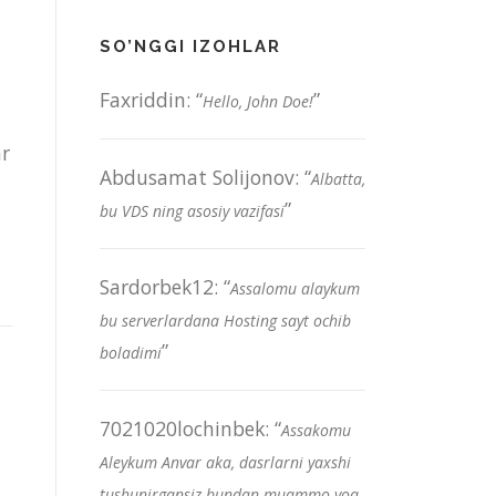
H
SO’NGGI IZOHLAR
Faxriddin
: “
”
Hello, John Doe!
ar
Abdusamat Solijonov
: “
Albatta,
”
bu VDS ning asosiy vazifasi
Sardorbek12
: “
Assalomu alaykum
bu serverlardana Hosting sayt ochib
”
boladimi
7021020lochinbek
: “
Assakomu
Aleykum Anvar aka, dasrlarni yaxshi
tushunirgansiz bundan muammo yoq,