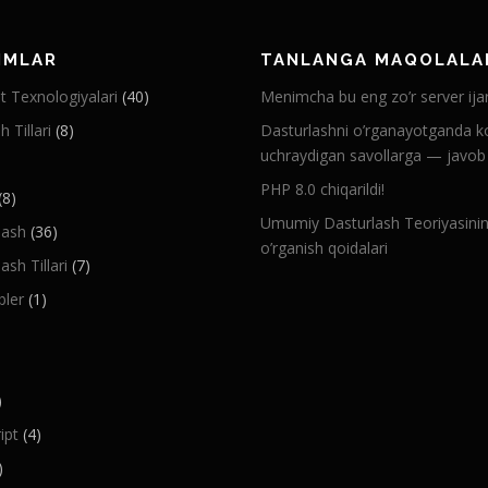
IMLAR
TANLANGA MAQOLALA
t Texnologiyalari
(40)
Menimcha bu eng zo’r server ija
h Tillari
(8)
Dasturlashni o’rganayotganda k
uchraydigan savollarga — javob
PHP 8.0 chiqarildi!
(8)
Umumiy Dasturlash Teoriyasini
lash
(36)
o’rganish qoidalari
ash Tillari
(7)
ler
(1)
)
ipt
(4)
)