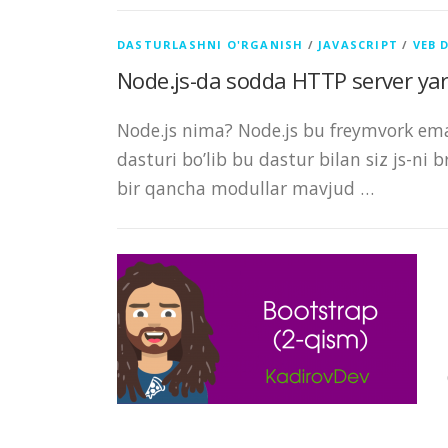
DASTURLASHNI O'RGANISH
/
JAVASCRIPT
/
VEB 
Node.js-da sodda HTTP server ya
Node.js nima? Node.js bu freymvork emas
dasturi bo’lib bu dastur bilan siz js-ni
bir qancha modullar mavjud …