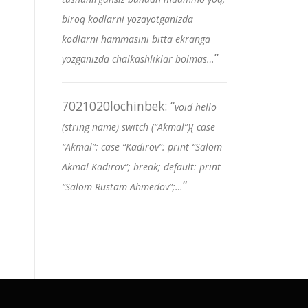
biroq kodlarni yozayotganizda
kodlarni hammasini bitta ekranga
”
yozganizda chalkashliklar bolmas…
7021020lochinbek
: “
void hello
(string name) switch (“Akmal”){ case
“Akmal”: case “Kadirov”: print “Salom
Akmal Kadirov”; break; default: print
”
“Salom Rustam Ahmedov”;…