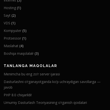
Internet
(5)
Hosting
(1)
Sayt
(2)
VDS
(1)
Kompyuter
(5)
Protsessor
(1)
Maslahat
(4)
Boshqa maqolalalr
(3)
TANLANGA MAQOLALAR
Menimcha bu eng zo’r server ijarasi
Dasturlashni o’rganayotganda ko’p uchraydigan savollarga —
javob
PHP 8.0 chiqarildi!
Umumiy Dasturlash Teoriyasining o’rganish qoidalari