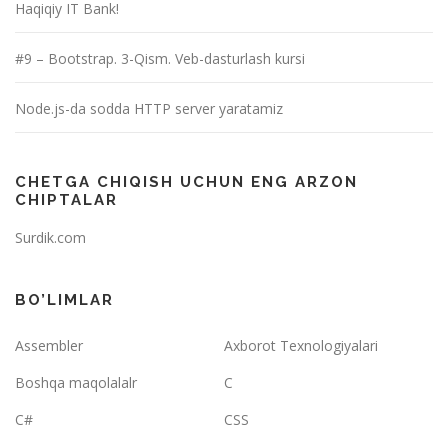
Haqiqiy IT Bank!
#9 – Bootstrap. 3-Qism. Veb-dasturlash kursi
Node.js-da sodda HTTP server yaratamiz
CHETGA CHIQISH UCHUN ENG ARZON
CHIPTALAR
Surdik.com
BO’LIMLAR
Assembler
Axborot Texnologiyalari
Boshqa maqolalalr
C
C#
CSS