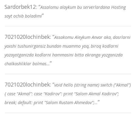
Sardorbek12
: “
Assalomu alaykum bu serverlardana Hosting
”
sayt ochib boladimi
7021020lochinbek
: “
Assakomu Aleykum Anvar aka, dasrlarni
yaxshi tushunirgansiz bundan muammo yoq, biroq kodlarni
yozayotganizda kodlarni hammasini bitta ekranga yozganizda
”
chalkashliklar bolmas…
7021020lochinbek
: “
void hello (string name) switch (“Akmal”)
{ case “Akmal”: case “Kadirov”: print “Salom Akmal Kadirov”;
”
break; default: print “Salom Rustam Ahmedov”;…