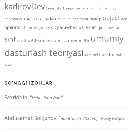
kadirovDev
kodirovka
kompyuter tarixi
ko`plik
mantiqiy
object
ma`lumot turlari
operatorlar
multiline comment
Node.js
oop
operatorlar
o`zgaruvchan
parametr
or
o`zgarmas
print
savollar
umumiy
sinf
struct
switch case
taqqoslash operatorlari
this
dasturlash teoriyasi
veb-dasturlash
utf8
www
SO’NGGI IZOHLAR
Faxriddin
: “
”
Hello, John Doe!
Abdusamat Solijonov
: “
”
Albatta, bu VDS ning asosiy vazifasi