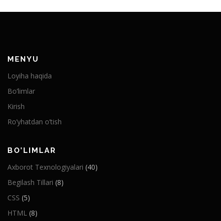
MENYU
Loyiha haqida
Bo’limlar
Kirish
Ro’yhatdan o’tish
BO’LIMLAR
Axborot Texnologiyalari
(40)
Begilash Tillari
(8)
CSS
(5)
HTML
(8)