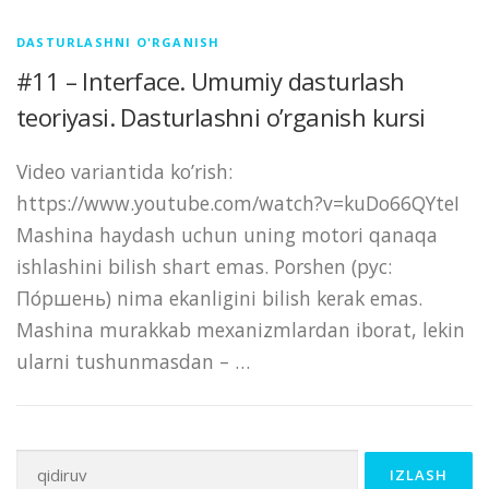
DASTURLASHNI O'RGANISH
#11 – Interface. Umumiy dasturlash
teoriyasi. Dasturlashni o’rganish kursi
Video variantida ko’rish:
https://www.youtube.com/watch?v=kuDo66QYteI
Mashina haydash uchun uning motori qanaqa
ishlashini bilish shart emas. Porshen (рус:
По́ршень) nima ekanligini bilish kerak emas.
Mashina murakkab mexanizmlardan iborat, lekin
ularni tushunmasdan – …
Qidirshish: