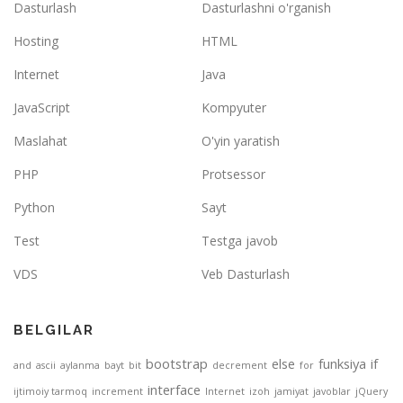
Dasturlash
Dasturlashni o'rganish
Hosting
HTML
Internet
Java
JavaScript
Kompyuter
Maslahat
O'yin yaratish
PHP
Protsessor
Python
Sayt
Test
Testga javob
VDS
Veb Dasturlash
BELGILAR
bootstrap
else
funksiya
if
and
ascii
aylanma
bayt
bit
decrement
for
interface
ijtimoiy tarmoq
increment
Internet
izoh
jamiyat
javoblar
jQuery