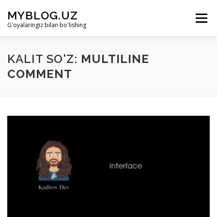
Skip to content
MYBLOG.UZ
Menu
G'oyalaringiz bilan bo'lishing
LOYIHA HAQIDA
BO’LIMLAR
KIRISH
KALIT SO'Z:
MULTILINE
COMMENT
RO’YHATDAN O’TISH