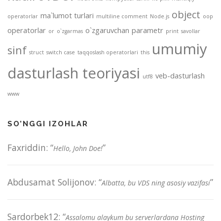
object
ma`lumot turlari
operatorlar
multiline comment
Node.js
oop
operatorlar
o`zgaruvchan
parametr
or
o`zgarmas
print
savollar
umumiy
sinf
struct
switch case
taqqoslash operatorlari
this
dasturlash teoriyasi
veb-dasturlash
utf8
www
SO’NGGI IZOHLAR
Faxriddin
: “
”
Hello, John Doe!
Abdusamat Solijonov
: “
”
Albatta, bu VDS ning asosiy vazifasi
Sardorbek12
: “
Assalomu alaykum bu serverlardana Hosting