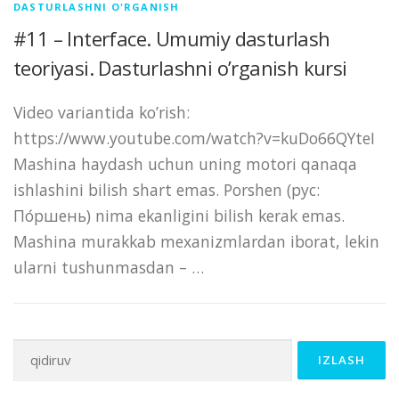
DASTURLASHNI O'RGANISH
#11 – Interface. Umumiy dasturlash
teoriyasi. Dasturlashni o’rganish kursi
Video variantida ko’rish:
https://www.youtube.com/watch?v=kuDo66QYteI
Mashina haydash uchun uning motori qanaqa
ishlashini bilish shart emas. Porshen (рус:
По́ршень) nima ekanligini bilish kerak emas.
Mashina murakkab mexanizmlardan iborat, lekin
ularni tushunmasdan – …
Qidirshish: