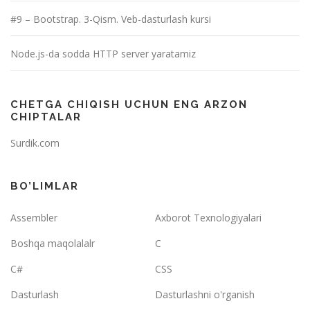
#9 – Bootstrap. 3-Qism. Veb-dasturlash kursi
Node.js-da sodda HTTP server yaratamiz
CHETGA CHIQISH UCHUN ENG ARZON
CHIPTALAR
Surdik.com
BO’LIMLAR
Assembler
Axborot Texnologiyalari
Boshqa maqolalalr
C
C#
CSS
Dasturlash
Dasturlashni o'rganish