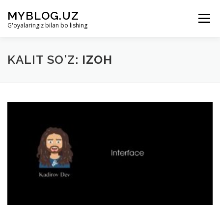
Skip to content
MYBLOG.UZ
Menu
G'oyalaringiz bilan bo'lishing
LOYIHA HAQIDA
BO’LIMLAR
KIRISH
KALIT SO'Z:
IZOH
RO’YHATDAN O’TISH