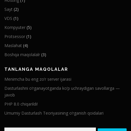
Hosting
(1)
Sayt
(2)
VDS
(1)
Kompyuter
(5)
Protsessor
(1)
Maslahat
(4)
Boshqa maqolalalr
(3)
TANLANGA MAQOLALAR
Menimcha bu eng zo’r server ijarasi
Dasturlashni o’rganayotganda ko’p uchraydigan savollarga —
javob
PHP 8.0 chiqarildi!
Umumiy Dasturlash Teoriyasining o’rganish qoidalari
Qidirshish: