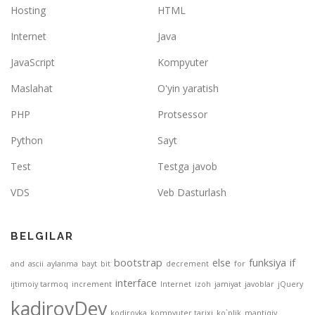
Hosting
HTML
Internet
Java
JavaScript
Kompyuter
Maslahat
O'yin yaratish
PHP
Protsessor
Python
Sayt
Test
Testga javob
VDS
Veb Dasturlash
BELGILAR
bootstrap
else
funksiya
if
and
ascii
aylanma
bayt
bit
decrement
for
interface
ijtimoiy tarmoq
increment
Internet
izoh
jamiyat
javoblar
jQuery
kadirovDev
kodirovka
kompyuter tarixi
ko`plik
mantiqiy