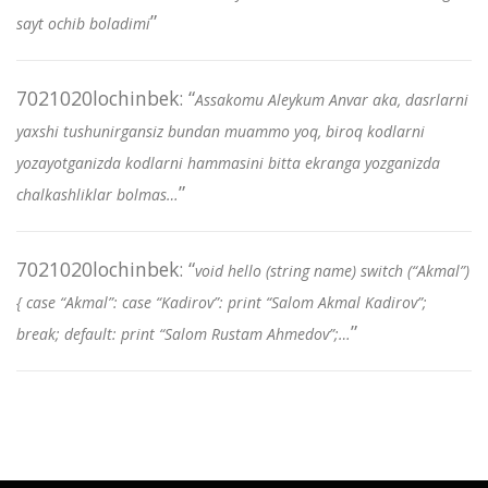
”
sayt ochib boladimi
7021020lochinbek
: “
Assakomu Aleykum Anvar aka, dasrlarni
yaxshi tushunirgansiz bundan muammo yoq, biroq kodlarni
yozayotganizda kodlarni hammasini bitta ekranga yozganizda
”
chalkashliklar bolmas…
7021020lochinbek
: “
void hello (string name) switch (“Akmal”)
{ case “Akmal”: case “Kadirov”: print “Salom Akmal Kadirov”;
”
break; default: print “Salom Rustam Ahmedov”;…