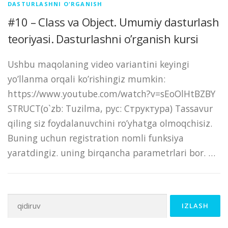
DASTURLASHNI O'RGANISH
#10 – Class va Object. Umumiy dasturlash
teoriyasi. Dasturlashni o’rganish kursi
Ushbu maqolaning video variantini keyingi
yo’llanma orqali ko’rishingiz mumkin:
https://www.youtube.com/watch?v=sEoOlHtBZBY
STRUCT(o`zb: Tuzilma, рус: Структура) Tassavur
qiling siz foydalanuvchini ro’yhatga olmoqchisiz.
Buning uchun registration nomli funksiya
yaratdingiz. uning birqancha parametrlari bor. …
Qidirshish: