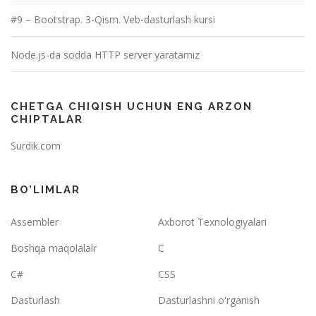
#9 – Bootstrap. 3-Qism. Veb-dasturlash kursi
Node.js-da sodda HTTP server yaratamiz
CHETGA CHIQISH UCHUN ENG ARZON
CHIPTALAR
Surdik.com
BO’LIMLAR
Assembler
Axborot Texnologiyalari
Boshqa maqolalalr
C
C#
CSS
Dasturlash
Dasturlashni o'rganish