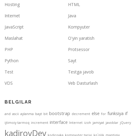
Hosting
HTML
Internet
Java
JavaScript
Kompyuter
Maslahat
O'yin yaratish
PHP
Protsessor
Python
Sayt
Test
Testga javob
VDS
Veb Dasturlash
BELGILAR
bootstrap
else
funksiya
if
and
ascii
aylanma
bayt
bit
decrement
for
interface
ijtimoiy tarmoq
increment
Internet
izoh
jamiyat
javoblar
jQuery
kadirovDev
kodirovka
kompyuter tarixi
ko`plik
mantiqiy