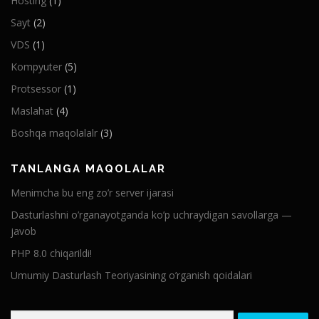
Hosting
(1)
Sayt
(2)
VDS
(1)
Kompyuter
(5)
Protsessor
(1)
Maslahat
(4)
Boshqa maqolalalr
(3)
TANLANGA MAQOLALAR
Menimcha bu eng zo’r server ijarasi
Dasturlashni o’rganayotganda ko’p uchraydigan savollarga —
javob
PHP 8.0 chiqarildi!
Umumiy Dasturlash Teoriyasining o’rganish qoidalari
Qidirshish: