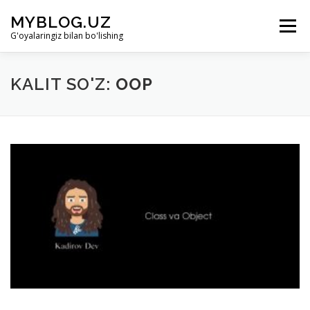
Skip to content
MYBLOG.UZ
Menu
G'oyalaringiz bilan bo'lishing
LOYIHA HAQIDA
BO’LIMLAR
KIRISH
KALIT SO'Z:
OOP
RO’YHATDAN O’TISH