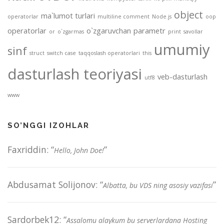
object
ma`lumot turlari
operatorlar
multiline comment
Node.js
oop
operatorlar
o`zgaruvchan
parametr
or
o`zgarmas
print
savollar
umumiy
sinf
struct
switch case
taqqoslash operatorlari
this
dasturlash teoriyasi
veb-dasturlash
utf8
www
SO’NGGI IZOHLAR
Faxriddin
: “
”
Hello, John Doe!
Abdusamat Solijonov
: “
”
Albatta, bu VDS ning asosiy vazifasi
Sardorbek12
: “
Assalomu alaykum bu serverlardana Hosting