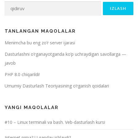
Qidirshish:
TANLANGAN MAQOLALAR
Menimcha bu eng zo’r server ijarasi
Dasturlashni o’rganayotganda ko’p uchraydigan savollarga —
javob
PHP 8.0 chiqarildi!
Umumiy Dasturlash Teoriyasining o’rganish qoidalari
YANGI MAQOLALAR
#10 – Linux terminali va bash. Veb-dasturlash kursi
Internet nima? U qanday ishlaydi?