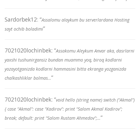
Sardorbek12
: “
Assalomu alaykum bu serverlardana Hosting
”
sayt ochib boladimi
7021020lochinbek
: “
Assakomu Aleykum Anvar aka, dasrlarni
yaxshi tushunirgansiz bundan muammo yoq, biroq kodlarni
yozayotganizda kodlarni hammasini bitta ekranga yozganizda
”
chalkashliklar bolmas…
7021020lochinbek
: “
void hello (string name) switch (“Akmal”)
{ case “Akmal”: case “Kadirov”: print “Salom Akmal Kadirov”;
”
break; default: print “Salom Rustam Ahmedov”;…