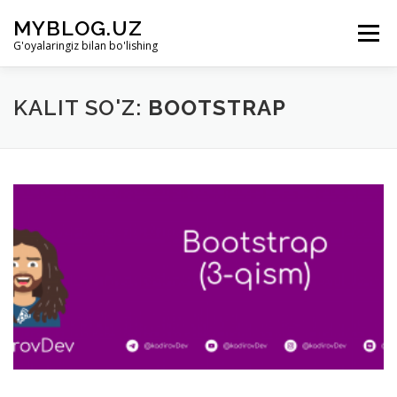
Skip to content
MYBLOG.UZ
Menu
G'oyalaringiz bilan bo'lishing
LOYIHA HAQIDA
BO’LIMLAR
KIRISH
KALIT SO'Z:
BOOTSTRAP
RO’YHATDAN O’TISH