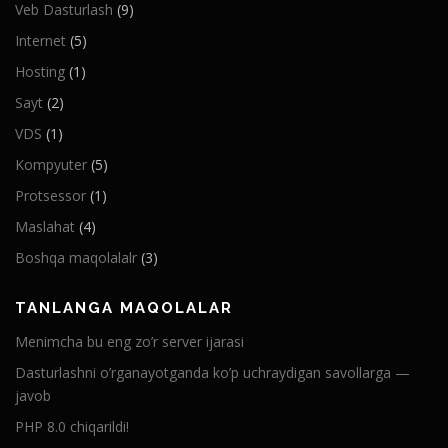
Veb Dasturlash
(9)
Internet
(5)
Hosting
(1)
Sayt
(2)
VDS
(1)
Kompyuter
(5)
Protsessor
(1)
Maslahat
(4)
Boshqa maqolalalr
(3)
TANLANGA MAQOLALAR
Menimcha bu eng zo’r server ijarasi
Dasturlashni o’rganayotganda ko’p uchraydigan savollarga —
javob
PHP 8.0 chiqarildi!