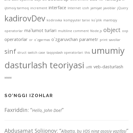
interface
ijtimoiy tarmoq
increment
Internet
izoh
jamiyat
javoblar
jQuery
kadirovDev
kodirovka
kompyuter tarixi
ko`plik
mantiqiy
object
ma`lumot turlari
operatorlar
multiline comment
Node.js
oop
operatorlar
o`zgaruvchan
parametr
or
o`zgarmas
print
savollar
umumiy
sinf
struct
switch case
taqqoslash operatorlari
this
dasturlash teoriyasi
veb-dasturlash
utf8
www
SO’NGGI IZOHLAR
Faxriddin
: “
”
Hello, John Doe!
Abdusamat Solijonov
: “
”
Albatta, bu VDS ning asosiy vazifasi