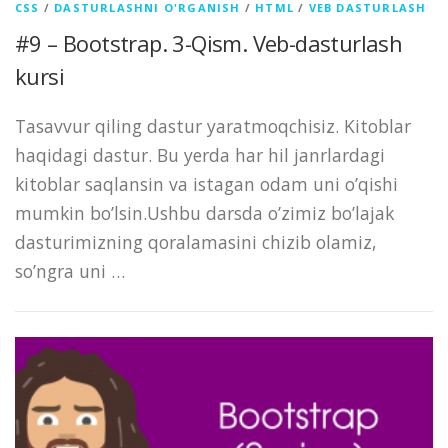
CSS
/
DASTURLASHNI O'RGANISH
/
HTML
/
VEB DASTURLASH
#9 – Bootstrap. 3-Qism. Veb-dasturlash
kursi
Tasavvur qiling dastur yaratmoqchisiz. Kitoblar
haqidagi dastur. Bu yerda har hil janrlardagi
kitoblar saqlansin va istagan odam uni o’qishi
mumkin bo’lsin.Ushbu darsda o’zimiz bo’lajak
dasturimizning qoralamasini chizib olamiz,
so’ngra uni …