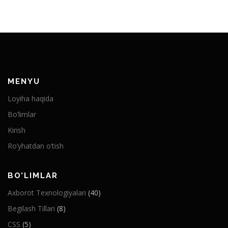
MENYU
Loyiha haqida
Bo’limlar
Kirish
Ro’yhatdan o’tish
BO’LIMLAR
Axborot Texnologiyalari
(40)
Begilash Tillari
(8)
CSS
(5)