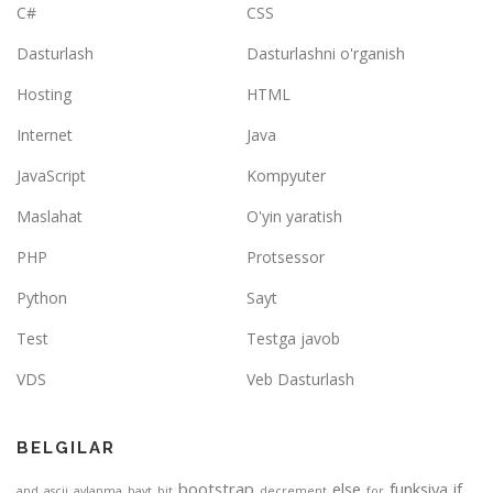
C#
CSS
Dasturlash
Dasturlashni o'rganish
Hosting
HTML
Internet
Java
JavaScript
Kompyuter
Maslahat
O'yin yaratish
PHP
Protsessor
Python
Sayt
Test
Testga javob
VDS
Veb Dasturlash
BELGILAR
bootstrap
else
funksiya
if
and
ascii
aylanma
bayt
bit
decrement
for