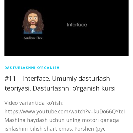
DASTURLASHNI O'RGANISH
#11 – Interface. Umumiy dasturlash
teoriyasi. Dasturlashni o’rganish kursi
Video variantida ko’rish:
https://www.youtube.com/watch?v=kuDo66QYteI
Mashina haydash uchun uning motori qanaqa
ishlashini bilish shart emas. Porshen (рус: