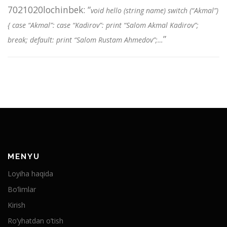
7021020lochinbek
: “
void hello (string name) switch (“Akmal”)
{ case “Akmal”: case “Kadirov”: print “Salom Akmal Kadirov”;
”
break; default: print “Salom Rustam Ahmedov”;…
MENYU
Loyiha haqida
Bo’limlar
Kirish
Ro’yhatdan o’tish