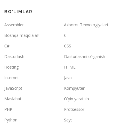
BO’LIMLAR
Assembler
Axborot Texnologiyalari
Boshqa maqolalalr
C
C#
CSS
Dasturlash
Dasturlashni o'rganish
Hosting
HTML
Internet
Java
JavaScript
Kompyuter
Maslahat
O'yin yaratish
PHP
Protsessor
Python
Sayt