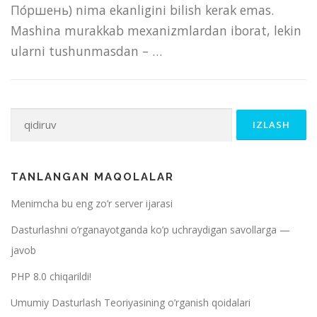
По́ршень) nima ekanligini bilish kerak emas.
Mashina murakkab mexanizmlardan iborat, lekin
ularni tushunmasdan – …
Qidirshish:
TANLANGAN MAQOLALAR
Menimcha bu eng zo’r server ijarasi
Dasturlashni o’rganayotganda ko’p uchraydigan savollarga —
javob
PHP 8.0 chiqarildi!
Umumiy Dasturlash Teoriyasining o’rganish qoidalari