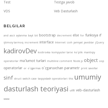
Test
Testga javob
VDS
Veb Dasturlash
BELGILAR
bootstrap
else
funksiya
if
and
ascii
aylanma
bayt
bit
decrement
for
interface
ijtimoiy tarmoq
increment
Internet
izoh
jamiyat
javoblar
jQuery
kadirovDev
kodirovka
kompyuter tarixi
ko`plik
mantiqiy
object
ma`lumot turlari
operatorlar
multiline comment
Node.js
oop
operatorlar
o`zgaruvchan
parametr
or
o`zgarmas
print
savollar
umumiy
sinf
struct
switch case
taqqoslash operatorlari
this
dasturlash teoriyasi
veb-dasturlash
utf8
www