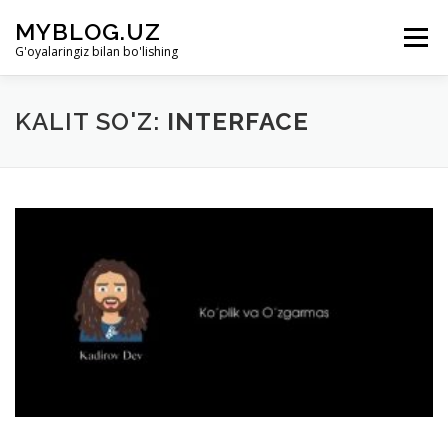
Skip to content
MYBLOG.UZ
Menu
G'oyalaringiz bilan bo'lishing
LOYIHA HAQIDA
BO’LIMLAR
KIRISH
KALIT SO'Z:
INTERFACE
RO’YHATDAN O’TISH