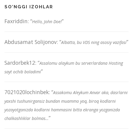
SO’NGGI IZOHLAR
Faxriddin
: “
”
Hello, John Doe!
Abdusamat Solijonov
: “
”
Albatta, bu VDS ning asosiy vazifasi
Sardorbek12
: “
Assalomu alaykum bu serverlardana Hosting
”
sayt ochib boladimi
7021020lochinbek
: “
Assakomu Aleykum Anvar aka, dasrlarni
yaxshi tushunirgansiz bundan muammo yoq, biroq kodlarni
yozayotganizda kodlarni hammasini bitta ekranga yozganizda
”
chalkashliklar bolmas…