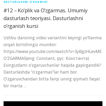
DASTURLASHNI O'RGANISH
#12 – Ko’plik va O’zgarmas. Umumiy
dasturlash teoriyasi. Dasturlashni
o’rganish kursi
Ushbu darsning video variantini keyingi yo’llanma
orqali ko’rishingiz mumkin:
https://www.youtube.com/watch?v=3yBgzHLevME
O’ZGARMAS(eng: Constant, рус: Константа)
Esingizdami o’zgaruvchanlar haqida gapirgandik?
Dasturlashda “o’zgarmas”lar ham bor.
O’zgaruvchandan bitta farqi uning qiymati faqat
bir marta …