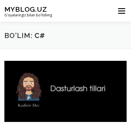
Skip to content
MYBLOG.UZ
Menu
G'oyalaringiz bilan bo'lishing
LOYIHA HAQIDA
BO’LIMLAR
KIRISH
BO'LIM:
C#
RO’YHATDAN O’TISH