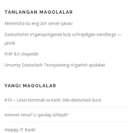
TANLANGAN MAQOLALAR
Menimcha bu eng zo’r server ijarasi
Dasturlashni o’rganayotganda ko’p uchraydigan savollarga —
javob
PHP 8.0 chiqarildi!
Umumiy Dasturlash Teoriyasining o’rganish qoidalari
YANGI MAQOLALAR
#10 – Linux terminali va bash. Veb-dasturlash kursi
Internet nima? U qanday ishlaydi?
Haqiqiy IT Bank!