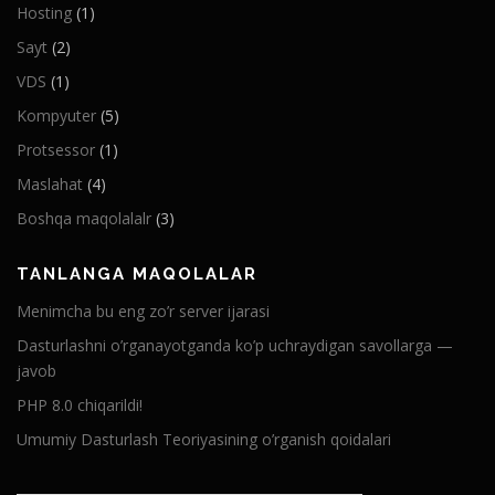
Hosting
(1)
Sayt
(2)
VDS
(1)
Kompyuter
(5)
Protsessor
(1)
Maslahat
(4)
Boshqa maqolalalr
(3)
TANLANGA MAQOLALAR
Menimcha bu eng zo’r server ijarasi
Dasturlashni o’rganayotganda ko’p uchraydigan savollarga —
javob
PHP 8.0 chiqarildi!
Umumiy Dasturlash Teoriyasining o’rganish qoidalari