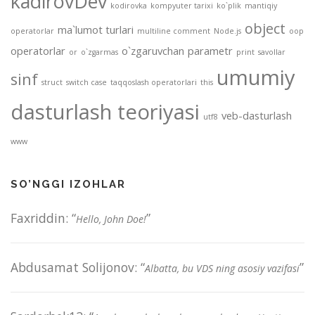
kadirovDev
kodirovka
kompyuter tarixi
ko`plik
mantiqiy
object
ma`lumot turlari
operatorlar
multiline comment
Node.js
oop
operatorlar
o`zgaruvchan
parametr
or
o`zgarmas
print
savollar
umumiy
sinf
struct
switch case
taqqoslash operatorlari
this
dasturlash teoriyasi
veb-dasturlash
utf8
www
SO’NGGI IZOHLAR
Faxriddin
: “
”
Hello, John Doe!
Abdusamat Solijonov
: “
”
Albatta, bu VDS ning asosiy vazifasi