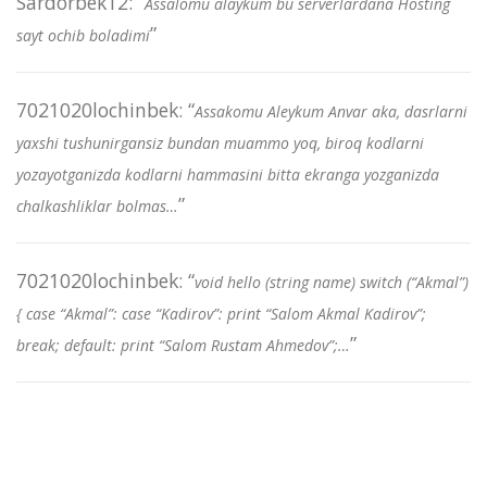
Sardorbek12
: “
Assalomu alaykum bu serverlardana Hosting
”
sayt ochib boladimi
7021020lochinbek
: “
Assakomu Aleykum Anvar aka, dasrlarni
yaxshi tushunirgansiz bundan muammo yoq, biroq kodlarni
yozayotganizda kodlarni hammasini bitta ekranga yozganizda
”
chalkashliklar bolmas…
7021020lochinbek
: “
void hello (string name) switch (“Akmal”)
{ case “Akmal”: case “Kadirov”: print “Salom Akmal Kadirov”;
”
break; default: print “Salom Rustam Ahmedov”;…