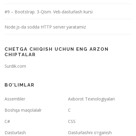
#9 – Bootstrap. 3-Qism. Veb-dasturlash kursi
Node.js-da sodda HTTP server yaratamiz
CHETGA CHIQISH UCHUN ENG ARZON
CHIPTALAR
Surdik.com
BO’LIMLAR
Assembler
Axborot Texnologiyalari
Boshqa maqolalalr
C
C#
CSS
Dasturlash
Dasturlashni o'rganish