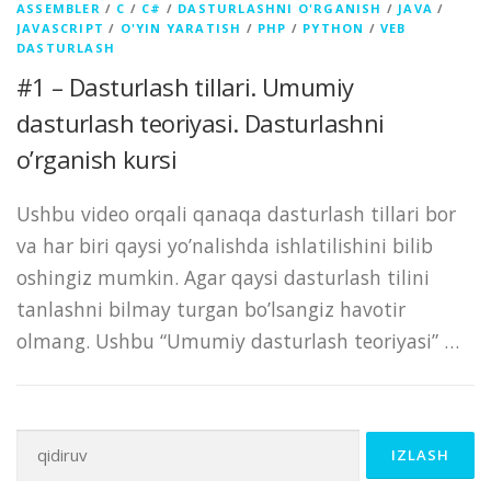
ASSEMBLER
/
C
/
C#
/
DASTURLASHNI O'RGANISH
/
JAVA
/
JAVASCRIPT
/
O'YIN YARATISH
/
PHP
/
PYTHON
/
VEB
DASTURLASH
#1 – Dasturlash tillari. Umumiy
dasturlash teoriyasi. Dasturlashni
o’rganish kursi
Ushbu video orqali qanaqa dasturlash tillari bor
va har biri qaysi yo’nalishda ishlatilishini bilib
oshingiz mumkin. Agar qaysi dasturlash tilini
tanlashni bilmay turgan bo’lsangiz havotir
olmang. Ushbu “Umumiy dasturlash teoriyasi” …
Qidirshish: