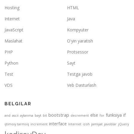
Hosting
HTML
Internet
Java
JavaScript
Kompyuter
Maslahat
O'yin yaratish
PHP
Protsessor
Python
Sayt
Test
Testga javob
VDS
Veb Dasturlash
BELGILAR
bootstrap
else
funksiya
if
and
ascii
aylanma
bayt
bit
decrement
for
interface
ijtimoiy tarmoq
increment
Internet
izoh
jamiyat
javoblar
jQuery