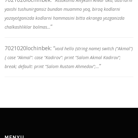
Assakomu Aleykum Anvar aka, dasrlarni
yaxshi tushunirgansiz bundan muammo yoq, biroq kodlarni
yozayotganizda kodlarni hammasini bitta ekranga yozganizda
”
chalkashliklar bolmas…
7021020lochinbek
: “
void hello (string name) switch (“Akmal”)
{ case “Akmal”: case “Kadirov”: print “Salom Akmal Kadirov”;
”
break; default: print “Salom Rustam Ahmedov”;…
MENYU