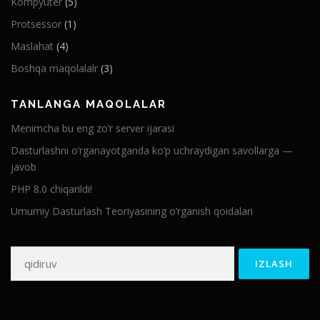
Kompyuter
(5)
Protsessor
(1)
Maslahat
(4)
Boshqa maqolalalr
(3)
TANLANGA MAQOLALAR
Menimcha bu eng zo’r server ijarasi
Dasturlashni o’rganayotganda ko’p uchraydigan savollarga —
javob
PHP 8.0 chiqarildi!
Umumiy Dasturlash Teoriyasining o’rganish qoidalari
Qidirshish: