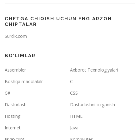
CHETGA CHIQISH UCHUN ENG ARZON
CHIPTALAR
Surdik.com
BO’LIMLAR
Assembler
Axborot Texnologiyalari
Boshqa maqolalalr
C
C#
CSS
Dasturlash
Dasturlashni o'rganish
Hosting
HTML
Internet
Java
JavaScript
Kompyuter