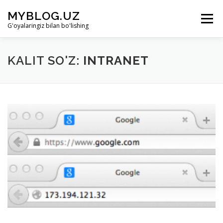
Skip to content
MYBLOG.UZ
Menu
G'oyalaringiz bilan bo'lishing
LOYIHA HAQIDA
BO’LIMLAR
KIRISH
KALIT SO'Z:
INTRANET
RO’YHATDAN O’TISH