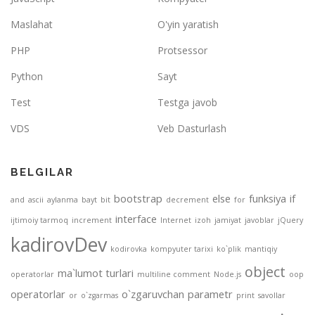
Maslahat
O'yin yaratish
PHP
Protsessor
Python
Sayt
Test
Testga javob
VDS
Veb Dasturlash
BELGILAR
bootstrap
else
funksiya
if
and
ascii
aylanma
bayt
bit
decrement
for
interface
ijtimoiy tarmoq
increment
Internet
izoh
jamiyat
javoblar
jQuery
kadirovDev
kodirovka
kompyuter tarixi
ko`plik
mantiqiy
object
ma`lumot turlari
operatorlar
multiline comment
Node.js
oop
operatorlar
o`zgaruvchan
parametr
or
o`zgarmas
print
savollar