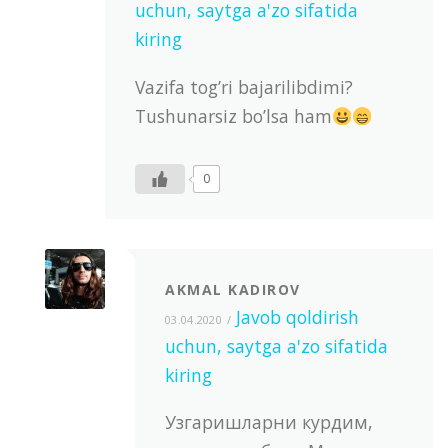
uchun, saytga a'zo sifatida
kiring
Vazifa tog’ri bajarilibdimi?
Tushunarsiz bo’lsa ham
0
AKMAL KADIROV
Javob qoldirish
03.04.2020
uchun, saytga a'zo sifatida
kiring
Узгаришларни курдим,