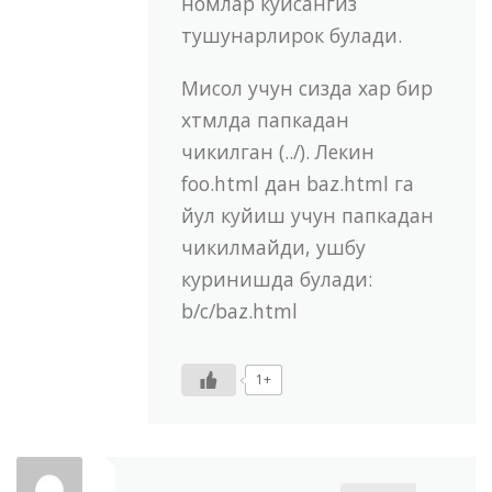
номлар куйсангиз
тушунарлирок булади.
Мисол учун сизда хар бир
хтмлда папкадан
чикилган (../). Лекин
foo.html дан baz.html га
йул куйиш учун папкадан
чикилмайди, ушбу
куринишда булади:
b/c/baz.html
1+