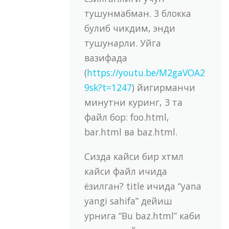
тушунмабман. 3 блокка
булиб чикдим, энди
тушунарли. Уйга
вазифада
(
https://youtu.be/M2gaVOA2
9sk?t=1247
) йигирманчи
минутни куринг, 3 та
файл бор: foo.html,
bar.html ва baz.html.
Сизда кайси бир хтмл
кайси файл ичида
ёзилган? title ичида “yana
yangi sahifa” дейиш
урнига “Bu baz.html” каби