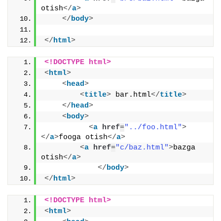
otish
</
a
>
</
body
>
</
html
>
<!DOCTYPE html>
<
html
>
<
head
>
<
title
>
 bar.html
</
title
>
</
head
>
<
body
>
<
a
href
=
"../foo.html"
>
</
a
>
fooga otish
</
a
>
<
a
href
=
"c/baz.html"
>
bazga 
otish
</
a
>
</
body
>
</
html
>
<!DOCTYPE html>
<
html
>