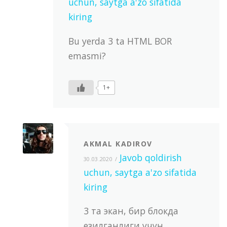
uchun, saytga a'zo sifatida
kiring
Bu yerda 3 ta HTML BOR
emasmi?
1+
AKMAL KADIROV
Javob qoldirish
30.03.2020
uchun, saytga a'zo sifatida
kiring
3 та экан, бир блокда
езилганлиги учун