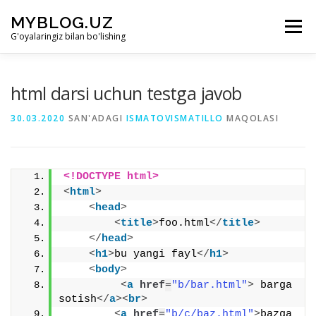
Skip to content
MYBLOG.UZ
Menu
G'oyalaringiz bilan bo'lishing
LOYIHA HAQIDA
BO’LIMLAR
KIRISH
html darsi uchun testga javob
30.03.2020
SAN'ADAGI
ISMATOVISMATILLO
MAQOLASI
RO’YHATDAN O’TISH
<!DOCTYPE html>
<
html
>
<
head
>
<
title
>
foo.html
</
title
>
</
head
>
<
h1
>
bu yangi fayl
</
h1
>
<
body
>
<
a
href
=
"b/bar.html"
>
 barga 
sotish
</
a
>
<
br
>
<
a
href
=
"b/c/baz.html"
>
bazga 