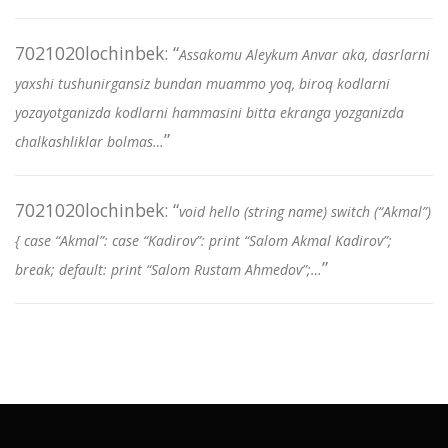
7021020lochinbek
: “
Assakomu Aleykum Anvar aka, dasrlarni
yaxshi tushunirgansiz bundan muammo yoq, biroq kodlarni
yozayotganizda kodlarni hammasini bitta ekranga yozganizda
”
chalkashliklar bolmas…
7021020lochinbek
: “
void hello (string name) switch (“Akmal”)
{ case “Akmal”: case “Kadirov”: print “Salom Akmal Kadirov”;
”
break; default: print “Salom Rustam Ahmedov”;…