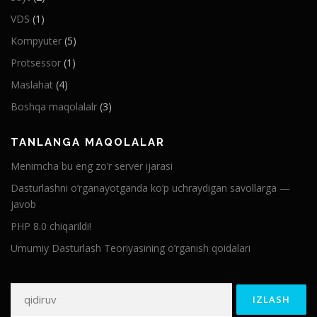
VDS
(1)
Kompyuter
(5)
Protsessor
(1)
Maslahat
(4)
Boshqa maqolalalr
(3)
TANLANGA MAQOLALAR
Menimcha bu eng zo’r server ijarasi
Dasturlashni o’rganayotganda ko’p uchraydigan savollarga —
javob
PHP 8.0 chiqarildi!
Umumiy Dasturlash Teoriyasining o’rganish qoidalari
Qidirshish: