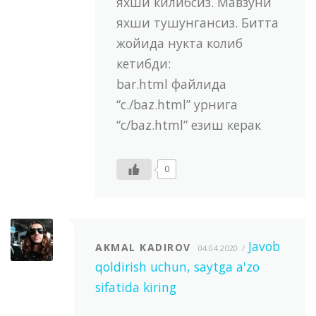
яхши килибсиз. Мавзуни
яхши тушунгансиз. Битта
жойида нукта колиб
кетибди:
bar.html файлида
“c./baz.html” урнига
“c/baz.html” езиш керак
0
Javob
AKMAL KADIROV
04.04.2020
qoldirish uchun, saytga a'zo
sifatida kiring