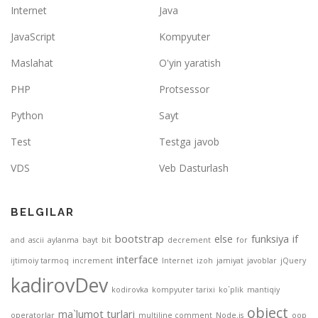
Internet
Java
JavaScript
Kompyuter
Maslahat
O'yin yaratish
PHP
Protsessor
Python
Sayt
Test
Testga javob
VDS
Veb Dasturlash
BELGILAR
bootstrap
else
funksiya
if
and
ascii
aylanma
bayt
bit
decrement
for
interface
ijtimoiy tarmoq
increment
Internet
izoh
jamiyat
javoblar
jQuery
kadirovDev
kodirovka
kompyuter tarixi
ko`plik
mantiqiy
object
ma`lumot turlari
operatorlar
multiline comment
Node.js
oop