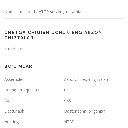
Node.js-da sodda HTTP server yaratamiz
CHETGA CHIQISH UCHUN ENG ARZON
CHIPTALAR
Surdik.com
BO’LIMLAR
Assembler
Axborot Texnologiyalari
Boshqa maqolalalr
C
C#
CSS
Dasturlash
Dasturlashni o'rganish
Hosting
HTML