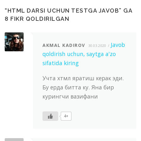
“
HTML DARSI UCHUN TESTGA JAVOB
” GA
8 FIKR QOLDIRILGAN
Javob
AKMAL KADIROV
30.03.2020
qoldirish uchun, saytga a'zo
sifatida kiring
Учта хтмл яратиш керак эди.
Бу ерда битта ку. Яна бир
курингчи вазифани
4+