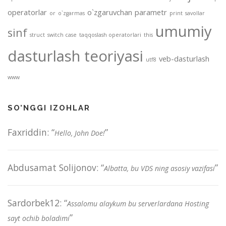
operatorlar
o`zgaruvchan
parametr
or
o`zgarmas
print
savollar
umumiy
sinf
struct
switch case
taqqoslash operatorlari
this
dasturlash teoriyasi
veb-dasturlash
utf8
www
SO’NGGI IZOHLAR
Faxriddin
: “
”
Hello, John Doe!
Abdusamat Solijonov
: “
”
Albatta, bu VDS ning asosiy vazifasi
Sardorbek12
: “
Assalomu alaykum bu serverlardana Hosting
”
sayt ochib boladimi