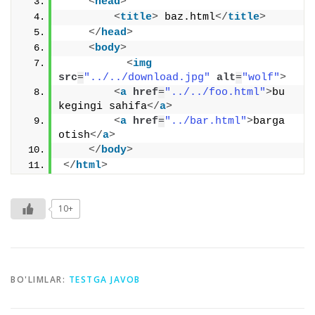
<
head
>
<
title
>
 baz.html
</
title
>
</
head
>
<
body
>
<
img
src
=
"../../download.jpg"
alt
=
"wolf"
>
<
a
href
=
"../../foo.html"
>
bu 
kegingi sahifa
</
a
>
<
a
href
=
"../bar.html"
>
barga 
otish
</
a
>
</
body
>
</
html
>
10+
BO'LIMLAR:
TESTGA JAVOB