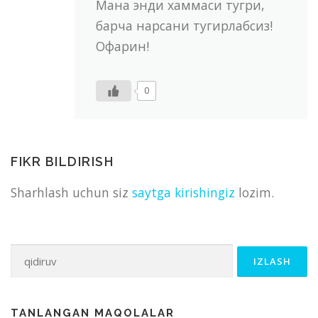
Мана энди хаммаси тугри,
барча нарсани тугирлабсиз!
Офарин!
0
FIKR BILDIRISH
Sharhlash uchun siz
saytga kirishingiz
lozim.
Qidirshish:
TANLANGAN MAQOLALAR