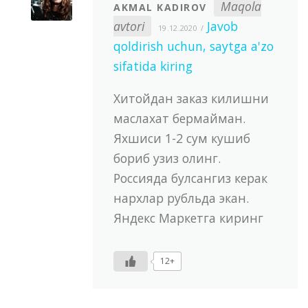
Maqola
AKMAL KADIROV
avtori
Javob
19.12.2020
qoldirish uchun, saytga a'zo
sifatida kiring
Хитойдан заказ килишни
маслахат бермайман.
Яхшиси 1-2 сум кушиб
бориб узиз олинг.
Россияда булсангиз керак
нархлар рубльда экан.
Яндекс Маркетга киринг
12+