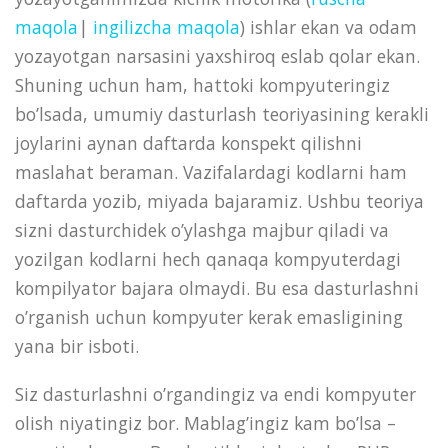
maqola
|
ingilizcha maqola
) ishlar ekan va odam
yozayotgan narsasini yaxshiroq eslab qolar ekan.
Shuning uchun ham, hattoki kompyuteringiz
bo’lsada, umumiy dasturlash teoriyasining kerakli
joylarini aynan daftarda konspekt qilishni
maslahat beraman. Vazifalardagi kodlarni ham
daftarda yozib, miyada bajaramiz. Ushbu teoriya
sizni dasturchidek o’ylashga majbur qiladi va
yozilgan kodlarni hech qanaqa kompyuterdagi
kompilyator bajara olmaydi. Bu esa dasturlashni
o’rganish uchun kompyuter kerak emasligining
yana bir isboti.
Siz dasturlashni o’rgandingiz va endi kompyuter
olish niyatingiz bor. Mablag’ingiz kam bo’lsa –