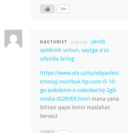
34+
Javob
DASTURIST
24.08.2020
qoldirish uchun, saytga a'zo
sifatida kiring
https://www.olx.uz/oz/obyavleni
e/novyj-noutbuk-hp-core-i5-10-
go-pokolenie-s-videokartoj-2gb-
nvidia-ID28YER.html
mana yana
bittasi qaysi birini maslahat
berasiz