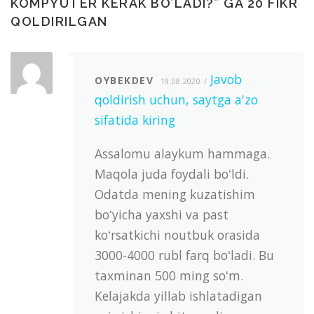
KOMPYUTER KERAK BO’LADI?
” GA 20 FIKR
QOLDIRILGAN
Javob
OYBEKDEV
19.08.2020
qoldirish uchun, saytga a'zo
sifatida kiring
Assalomu alaykum hammaga.
Maqola juda foydali boʻldi.
Odatda mening kuzatishim
boʻyicha yaxshi va past
koʻrsatkichi noutbuk orasida
3000-4000 rubl farq boʻladi. Bu
taxminan 500 ming soʻm.
Kelajakda yillab ishlatadigan