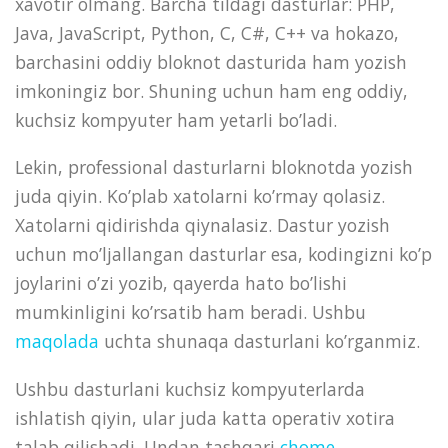
xavotir olmang. Barcha tildagi dasturlar: PHP,
Java, JavaScript, Python, C, C#, C++ va hokazo,
barchasini oddiy bloknot dasturida ham yozish
imkoningiz bor. Shuning uchun ham eng oddiy,
kuchsiz kompyuter ham yetarli bo’ladi.
Lekin, professional dasturlarni bloknotda yozish
juda qiyin. Ko’plab xatolarni ko’rmay qolasiz.
Xatolarni qidirishda qiynalasiz. Dastur yozish
uchun mo’ljallangan dasturlar esa, kodingizni ko’p
joylarini o’zi yozib, qayerda hato bo’lishi
mumkinligini ko’rsatib ham beradi. Ushbu
maqolada
uchta shunaqa dasturlani ko’rganmiz.
Ushbu dasturlani kuchsiz kompyuterlarda
ishlatish qiyin, ular juda katta operativ xotira
talab qilishadi. Undan tashqari
chome