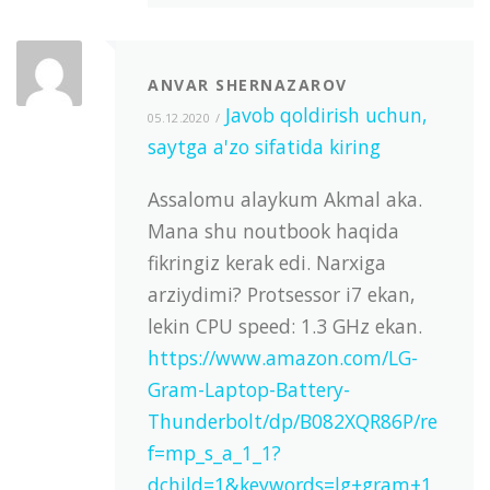
ANVAR SHERNAZAROV
Javob qoldirish uchun,
05.12.2020
saytga a'zo sifatida kiring
Assalomu alaykum Akmal aka.
Mana shu noutbook haqida
fikringiz kerak edi. Narxiga
arziydimi? Protsessor i7 ekan,
lekin CPU speed: 1.3 GHz ekan.
https://www.amazon.com/LG-
Gram-Laptop-Battery-
Thunderbolt/dp/B082XQR86P/re
f=mp_s_a_1_1?
dchild=1&keywords=lg+gram+1