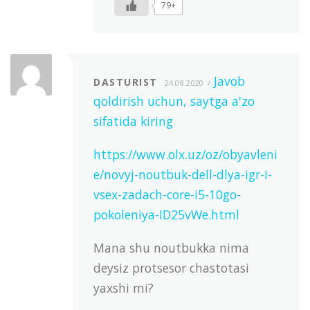
79+
Javob
DASTURIST
24.08.2020
qoldirish uchun, saytga a'zo
sifatida kiring
https://www.olx.uz/oz/obyavleni
e/novyj-noutbuk-dell-dlya-igr-i-
vsex-zadach-core-i5-10go-
pokoleniya-ID25vWe.html
Mana shu noutbukka nima
deysiz protsesor chastotasi
yaxshi mi?