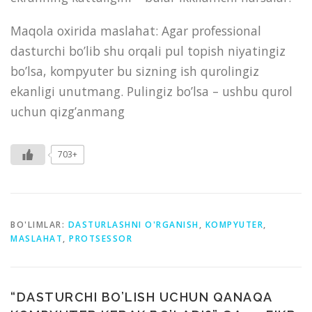
Maqola oxirida maslahat: Agar professional
dasturchi bo’lib shu orqali pul topish niyatingiz
bo’lsa, kompyuter bu sizning ish qurolingiz
ekanligi unutmang. Pulingiz bo’lsa – ushbu qurol
uchun qizg’anmang
703+
BO'LIMLAR:
DASTURLASHNI O'RGANISH
,
KOMPYUTER
,
MASLAHAT
,
PROTSESSOR
“
DASTURCHI BO’LISH UCHUN QANAQA