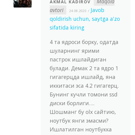
Maqola
AKMAL KADIROV
avtori
Javob
24.08.2020
qoldirish uchun, saytga a'zo
sifatida kiring
4 та ядроси борку, одатда
шуларнинг ярими
пастрок ишлайдиган
булади. Демак 2 та ядро 1
гигагерцда ишлайд, яна
иккитаси эса 4.2 гигагерц.
Бунинг кучли томони ssd
диски борлиги….
Шошманг бу olx сайтию,
ноутбук янги эмасми?
Ишлатилган ноутбукка