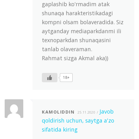
gaplashib koʻrmadim atak
shunaqa harakteristikadagi
kompni olsam bolaveradida. Siz
aytganday mediaparkdanmi ili
texnoparkdan shunaqasini
tanlab olaveraman.
Rahmat sizga Akmal aka))
18+
Javob
KAMOLIDDIN
25.11.2020
qoldirish uchun, saytga a'zo
sifatida kiring