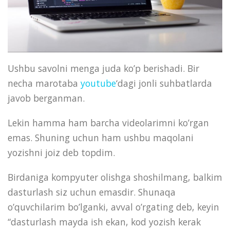
Ushbu savolni menga juda ko’p berishadi. Bir
necha marotaba
youtube
‘dagi jonli suhbatlarda
javob berganman.
Lekin hamma ham barcha videolarimni ko’rgan
emas. Shuning uchun ham ushbu maqolani
yozishni joiz deb topdim.
Birdaniga kompyuter olishga shoshilmang, balkim
dasturlash siz uchun emasdir. Shunaqa
o’quvchilarim bo’lganki, avval o’rgating deb, keyin
“dasturlash mayda ish ekan, kod yozish kerak