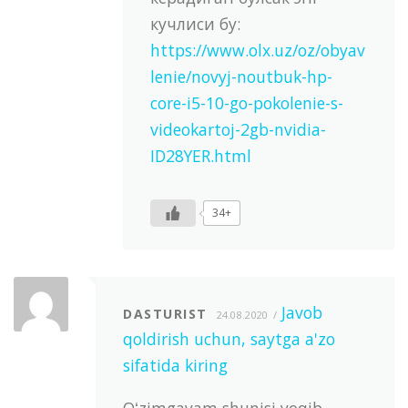
кучлиси бу:
https://www.olx.uz/oz/obyav
lenie/novyj-noutbuk-hp-
core-i5-10-go-pokolenie-s-
videokartoj-2gb-nvidia-
ID28YER.html
34+
Javob
DASTURIST
24.08.2020
qoldirish uchun, saytga a'zo
sifatida kiring