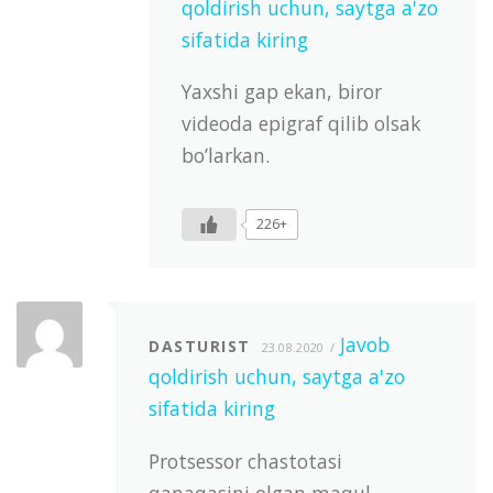
qoldirish uchun, saytga a'zo
sifatida kiring
Yaxshi gap ekan, biror
videoda epigraf qilib olsak
bo’larkan.
226+
Javob
DASTURIST
23.08.2020
qoldirish uchun, saytga a'zo
sifatida kiring
Protsessor chastotasi
qanaqasini olgan maqul.