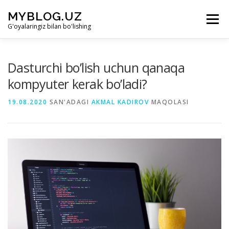
Skip to content
MYBLOG.UZ
Menu
G'oyalaringiz bilan bo'lishing
LOYIHA HAQIDA
BO’LIMLAR
KIRISH
Dasturchi bo’lish uchun qanaqa
kompyuter kerak bo’ladi?
RO’YHATDAN O’TISH
19.08.2020
SAN'ADAGI
AKMAL KADIROV
MAQOLASI