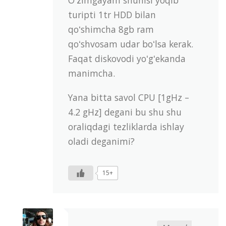
Oʻzimgayam shunisi yoqib
turipti 1tr HDD bilan
qoʻshimcha 8gb ram
qoʻshvosam udar boʻlsa kerak.
Faqat diskovodi yoʻgʻekanda
manimcha.
Yana bitta savol CPU [1gHz –
4.2 gHz] degani bu shu shu
oraliqdagi tezliklarda ishlay
oladi deganimi?
15+