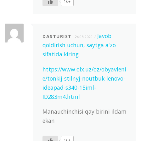
16+
Javob
DASTURIST
24.08.2020
qoldirish uchun, saytga a'zo
sifatida kiring
https://www.olx.uz/oz/obyavleni
e/tonkij-stilnyj-noutbuk-lenovo-
ideapad-s340-15iml-
ID283m4.html
Manauchinchisi qay birini ildam
ekan
16+