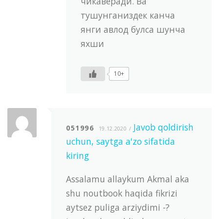
чикаверади. Ва
тушунганиздек канча
янги авлод булса шунча
яхши
10+
Javob qoldirish
051996
19.12.2020
uchun, saytga a'zo sifatida
kiring
Assalamu allaykum Akmal aka
shu noutbook haqida fikrizi
aytsez puliga arziydimi -?