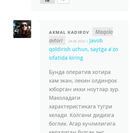
Maqola
AKMAL KADIROV
avtori
Javob
24.08.2020
qoldirish uchun, saytga a'zo
sifatida kiring
Бунда оператив хотира
кам экан, лекин олдинрок
юборган икки ноутлар зур.
Маколадаги
характеристикага тугри
келади. Колгани дидизга
боглик. Агар кучлилигига
керадиган булсак энг