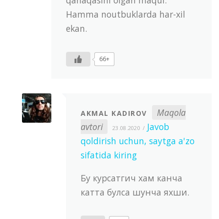
Hamma noutbuklarda har-xil
ekan.
66+
Maqola
AKMAL KADIROV
avtori
Javob
23.08.2020
qoldirish uchun, saytga a'zo
sifatida kiring
Бу курсатгич хам канча
катта булса шунча яхши.