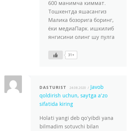
600 манимча киммат.
Тошкентда яшасангиз
Малика бозорига боринг,
ёки медиаПарк. ишкилиб
янгисини олинг шу пулга
31+
Javob
DASTURIST
24.08.2020
qoldirish uchun, saytga a'zo
sifatida kiring
Holati yangi deb qoʻyibdi yana
bilmadim sotuvchi bilan