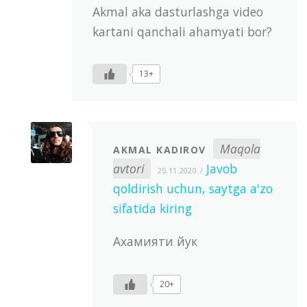
Akmal aka dasturlashga video
kartani qanchali ahamyati bor?
13+
Maqola
AKMAL KADIROV
avtori
Javob
25.11.2020
qoldirish uchun, saytga a'zo
sifatida kiring
Ахамияти йук
20+