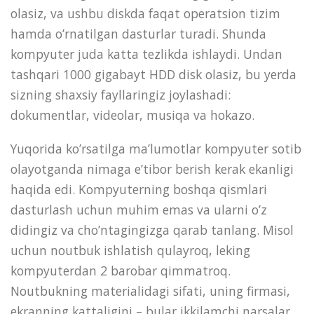
olasiz, va ushbu diskda faqat operatsion tizim
hamda o’rnatilgan dasturlar turadi. Shunda
kompyuter juda katta tezlikda ishlaydi. Undan
tashqari 1000 gigabayt HDD disk olasiz, bu yerda
sizning shaxsiy fayllaringiz joylashadi:
dokumentlar, videolar, musiqa va hokazo.
Yuqorida ko’rsatilga ma’lumotlar kompyuter sotib
olayotganda nimaga e’tibor berish kerak ekanligi
haqida edi. Kompyuterning boshqa qismlari
dasturlash uchun muhim emas va ularni o’z
didingiz va cho’ntagingizga qarab tanlang. Misol
uchun noutbuk ishlatish qulayroq, leking
kompyuterdan 2 barobar qimmatroq.
Noutbukning materialidagi sifati, uning firmasi,
ekranning kattaligini – bular ikkilamchi narsalar.