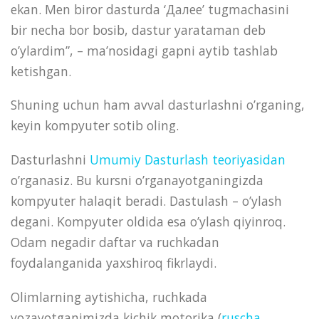
ekan. Men biror dasturda ‘Далее’ tugmachasini
bir necha bor bosib, dastur yarataman deb
o’ylardim”, – ma’nosidagi gapni aytib tashlab
ketishgan.
Shuning uchun ham avval dasturlashni o’rganing,
keyin kompyuter sotib oling.
Dasturlashni
Umumiy Dasturlash teoriyasidan
o’rganasiz. Bu kursni o’rganayotganingizda
kompyuter halaqit beradi. Dastulash – o’ylash
degani. Kompyuter oldida esa o’ylash qiyinroq.
Odam negadir daftar va ruchkadan
foydalanganida yaxshiroq fikrlaydi.
Olimlarning aytishicha, ruchkada
yozayotganimizda kichik motorika (
ruscha