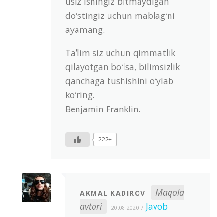
usiz ishingiz bitmaydigan
doʻstingiz uchun mablagʻni
ayamang.
Taʼlim siz uchun qimmatlik
qilayotgan boʻlsa, bilimsizlik
qanchaga tushishini oʻylab
koʻring.
Benjamin Franklin.
222+
Maqola
AKMAL KADIROV
avtori
Javob
20.08.2020