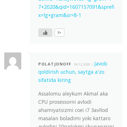
7+2020&qid=1607157091&sprefi
x=lg+gram&sr=8-1
8+
Javob
POLATJONOFF
06.12.2020
qoldirish uchun, saytga a'zo
sifatida kiring
Assalomu aleykum Akmal aka
CPU prosessorni avlodi
ahamiyatsizmi coei i7 3avllod
masalan boladimi yoki kattaro
avlodini 10patokmi shunaqasini