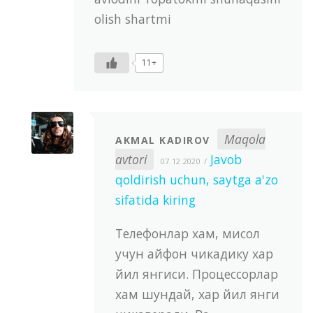
olish shartmi
11+
Maqola
AKMAL KADIROV
avtori
Javob
07.12.2020
qoldirish uchun, saytga a'zo
sifatida kiring
Телефонлар хам, мисол
учун айфон чикадику хар
йил янгиси. Процессорлар
хам шундай, хар йил янги