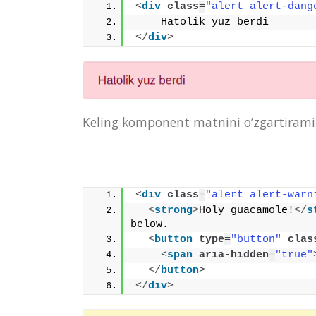
<
div
class
=
"alert alert-dang
    Hatolik yuz berdi
</
div
>
Keling komponent matnini o’zgartirami
<
div
class
=
"alert alert-warn
<
strong
>
Holy guacamole!
</
s
below.
<
button
type
=
"button"
clas
<
span
aria-hidden
=
"true"
</
button
>
</
div
>