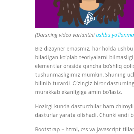
(Darsning video variantini
ushbu yo’llanma
Biz dizayner emasmiz, har holda ushbu k
biladigan ko’plab teoriyalarni bilmasli
elementlar orasida qancha bo’shliq qoli
tushunmasligimiz mumkin. Shuning uchu
bilinib turardi. O’zingiz biror dasturnin
murakkab ekanligiga amin bo’lasiz.
Hozirgi kunda dasturchilar ham chiroyli in
dasturlar yarata olishadi. Chunki endi 
Bootstrap – html, css va javascript till