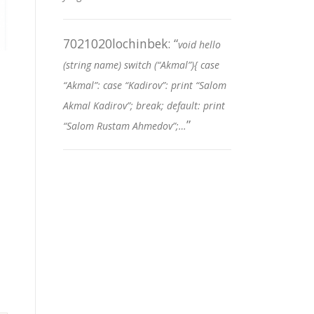
7021020lochinbek
: “
void hello
(string name) switch (“Akmal”){ case
“Akmal”: case “Kadirov”: print “Salom
Akmal Kadirov”; break; default: print
”
“Salom Rustam Ahmedov”;…