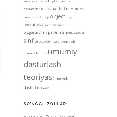
kompyuter tarixi
ko`plik
mantiqiy
ma`lumot turlari
operatorlar
multiline
object
comment
Node.js
oop
operatorlar
or
o`zgarmas
o`zgaruvchan
parametr
print
savollar
sinf
struct
switch case
taqqoslash
umumiy
operatorlari
this
dasturlash
teoriyasi
veb-
utf8
dasturlash
www
SO’NGGI IZOHLAR
Faxriddin
: “
”
Hello, John Doe!