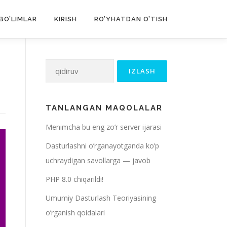
BO’LIMLAR
KIRISH
RO’YHATDAN O’TISH
Qidirshish:
TANLANGAN MAQOLALAR
Menimcha bu eng zo’r server ijarasi
Dasturlashni o’rganayotganda ko’p
uchraydigan savollarga — javob
PHP 8.0 chiqarildi!
Umumiy Dasturlash Teoriyasining
o’rganish qoidalari