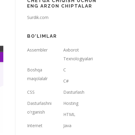
CHETGA CHIQISH UCHUN
ENG ARZON CHIPTALAR
Surdik.com
BO’LIMLAR
Assembler
Axborot
Texnologiyalari
Boshqa
C
maqolalalr
C#
CSS
Dasturlash
Dasturlashni
Hosting
o'rganish
HTML
Internet
Java