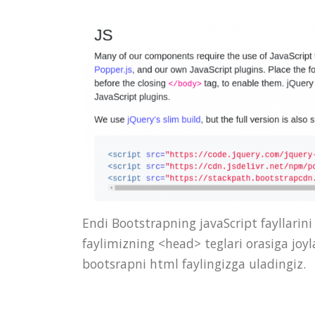
Endi Bootstrapning javaScript fayllarini
faylimizning <head> teglari orasiga joy
bootsrapni html faylingizga uladingiz.