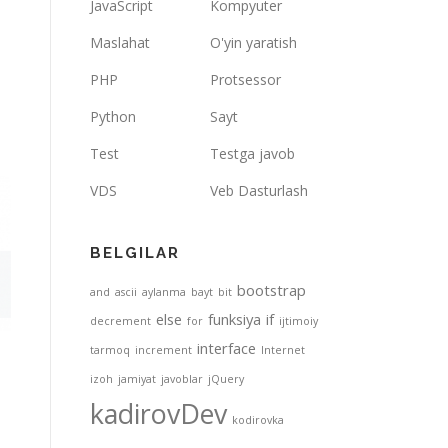
JavaScript
Kompyuter
Maslahat
O'yin yaratish
PHP
Protsessor
Python
Sayt
Test
Testga javob
VDS
Veb Dasturlash
BELGILAR
bootstrap
and
ascii
aylanma
bayt
bit
else
funksiya
if
decrement
for
ijtimoiy
interface
tarmoq
increment
Internet
izoh
jamiyat
javoblar
jQuery
kadirovDev
kodirovka