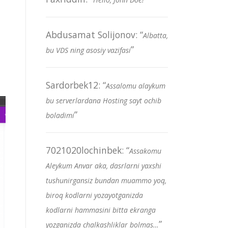
Abdusamat Solijonov
: “
Albatta,
”
bu VDS ning asosiy vazifasi
Sardorbek12
: “
Assalomu alaykum
bu serverlardana Hosting sayt ochib
”
boladimi
7021020lochinbek
: “
Assakomu
Aleykum Anvar aka, dasrlarni yaxshi
tushunirgansiz bundan muammo yoq,
biroq kodlarni yozayotganizda
kodlarni hammasini bitta ekranga
”
yozganizda chalkashliklar bolmas…