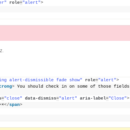
er"
role
=
"alert"
>
z.
ing alert-dismissible fade show"
role
=
"alert"
>
trong
>
 You should check in on some of those fields 
s
=
"close"
data-dismiss
=
"alert"
aria-label
=
"Close"
>
>
×
</
span
>