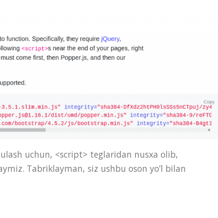
 ulash uchun, <script> teglaridan nusxa olib,
laymiz. Tabriklayman, siz ushbu oson yo’l bilan