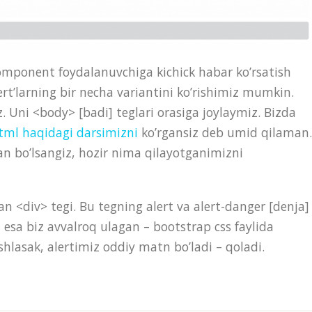
omponent foydalanuvchiga kichick habar ko’rsatish
rt’larning bir necha variantini ko’rishimiz mumkin.
. Uni <body> [badi] teglari orasiga joylaymiz. Bizda
tml haqidagi darsimizni
ko’rgansiz deb umid qilaman.
n bo’lsangiz, hozir nima qilayotganimizni
an <div> tegi. Bu tegning alert va alert-danger [denja]
i, esa biz avvalroq ulagan – bootstrap css faylida
ashlasak, alertimiz oddiy matn bo’ladi – qoladi.