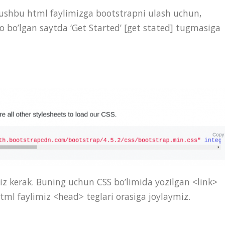
i ushbu html faylimizga bootstrapni ulash uchun,
o bo’lgan saytda ‘Get Started’ [get stated] tugmasiga
iz kerak. Buning uchun CSS bo’limida yozilgan <link>
tml faylimiz <head> teglari orasiga joylaymiz.