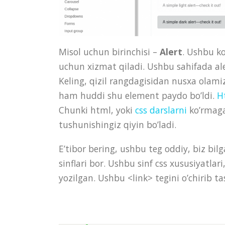
Misol uchun birinchisi –
Alert
. Ushbu k
uchun xizmat qiladi. Ushbu sahifada ale
Keling, qizil rangdagisidan nusxa olamiz
ham huddi shu element paydo bo’ldi.
H
Chunki html, yoki
css darslarni
ko’rmaga
tushunishingiz qiyin bo’ladi.
E’tibor bering, ushbu teg oddiy, biz bilg
sinflari bor. Ushbu sinf css xususiyatlar
yozilgan. Ushbu <link> tegini o’chirib t