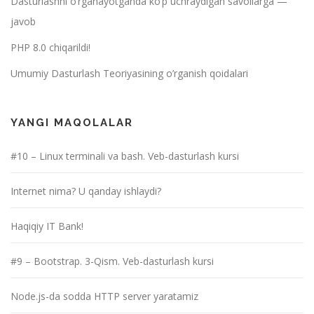
Dasturlashni o’rganayotganda ko’p uchraydigan savollarga —
javob
PHP 8.0 chiqarildi!
Umumiy Dasturlash Teoriyasining o’rganish qoidalari
YANGI MAQOLALAR
#10 – Linux terminali va bash. Veb-dasturlash kursi
Internet nima? U qanday ishlaydi?
Haqiqiy IT Bank!
#9 – Bootstrap. 3-Qism. Veb-dasturlash kursi
Node.js-da sodda HTTP server yaratamiz