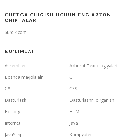
CHETGA CHIQISH UCHUN ENG ARZON
CHIPTALAR
Surdik.com
BO’LIMLAR
Assembler
Axborot Texnologiyalari
Boshqa maqolalalr
C
C#
CSS
Dasturlash
Dasturlashni o'rganish
Hosting
HTML
Internet
Java
JavaScript
Kompyuter