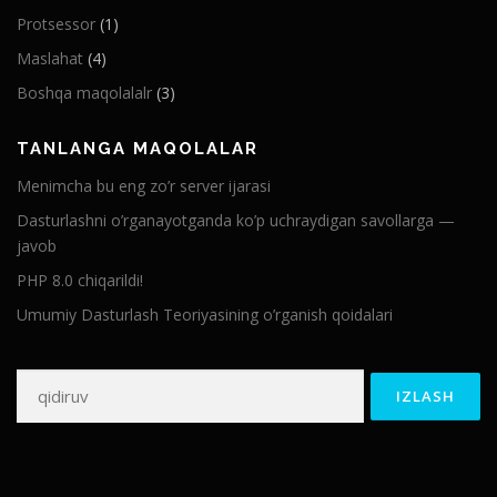
Protsessor
(1)
Maslahat
(4)
Boshqa maqolalalr
(3)
TANLANGA MAQOLALAR
Menimcha bu eng zo’r server ijarasi
Dasturlashni o’rganayotganda ko’p uchraydigan savollarga —
javob
PHP 8.0 chiqarildi!
Umumiy Dasturlash Teoriyasining o’rganish qoidalari
Qidirshish: