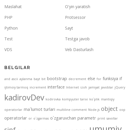
Maslahat
O'yin yaratish
PHP
Protsessor
Python
Sayt
Test
Testga javob
VDS
Veb Dasturlash
BELGILAR
bootstrap
else
funksiya
if
and
ascii
aylanma
bayt
bit
decrement
for
interface
ijtimoiy tarmoq
increment
Internet
izoh
jamiyat
javoblar
jQuery
kadirovDev
kodirovka
kompyuter tarixi
ko`plik
mantiqiy
object
ma`lumot turlari
operatorlar
multiline comment
Node.js
oop
operatorlar
o`zgaruvchan
parametr
or
o`zgarmas
print
savollar
umumiy
sinf