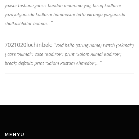
yaxshi tushunirgansiz bundan muammo yoq, biroq kodlarni
yozayotganizda kodlarni hammasini bitta ekranga yozganizda
”
chalkashliklar bolmas…
7021020lochinbek
: “
void hello (string name) switch (“Akmal”)
{ case “Akmal”: case “Kadirov”: print “Salom Akmal Kadirov”;
”
break; default: print “Salom Rustam Ahmedov”;…
MENYU