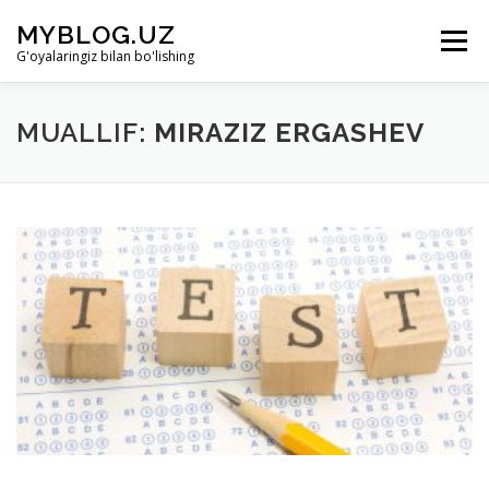
Skip to content
MYBLOG.UZ
Menu
G'oyalaringiz bilan bo'lishing
LOYIHA HAQIDA
BO’LIMLAR
KIRISH
MUALLIF:
MIRAZIZ ERGASHEV
RO’YHATDAN O’TISH