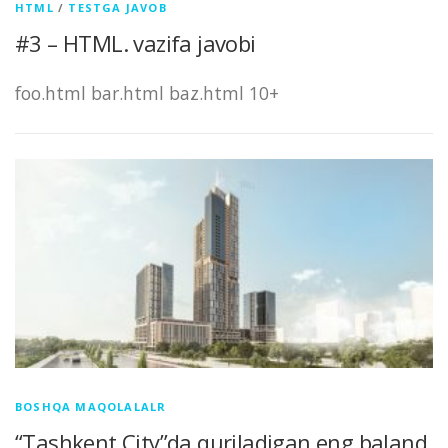
HTML
/
TESTGA JAVOB
#3 – HTML. vazifa javobi
foo.html bar.html baz.html 10+
BOSHQA MAQOLALALR
“Tashkent City”da quriladigan eng baland