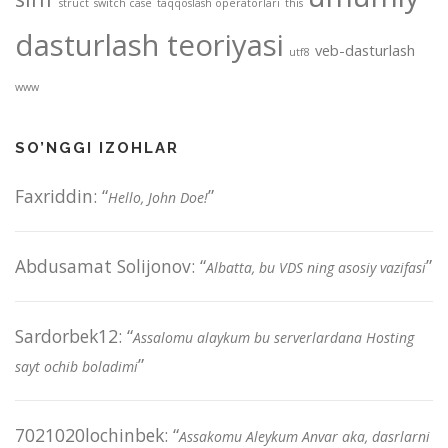
struct
switch case
taqqoslash operatorlari
this
dasturlash teoriyasi
veb-dasturlash
utf8
www
SO’NGGI IZOHLAR
Faxriddin
: “
”
Hello, John Doe!
Abdusamat Solijonov
: “
”
Albatta, bu VDS ning asosiy vazifasi
Sardorbek12
: “
Assalomu alaykum bu serverlardana Hosting
”
sayt ochib boladimi
7021020lochinbek
: “
Assakomu Aleykum Anvar aka, dasrlarni