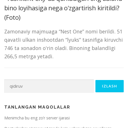
bino loyihasiga nega oʻzgartirish kiritildi?
(Foto)
Zamonaviy majmuaga “Nest One” nomi berildi. 51
qavatli ulkan inshootdan “lyuks” tasnifiga kiruvchi
746 ta xonadon oʻrin oladi. Binoning balandligi
266,5 metrga yetadi.
Qidirshish:
TANLANGAN MAQOLALAR
Menimcha bu eng zo’r server ijarasi