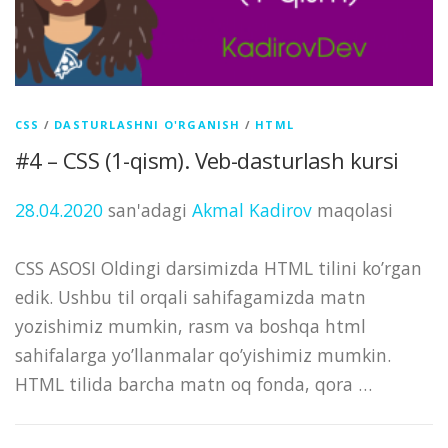
CSS
/
DASTURLASHNI O'RGANISH
/
HTML
#4 – CSS (1-qism). Veb-dasturlash kursi
28.04.2020
san'adagi
Akmal Kadirov
maqolasi
CSS ASOSI Oldingi darsimizda HTML tilini ko’rgan
edik. Ushbu til orqali sahifagamizda matn
yozishimiz mumkin, rasm va boshqa html
sahifalarga yo’llanmalar qo’yishimiz mumkin.
HTML tilida barcha matn oq fonda, qora …