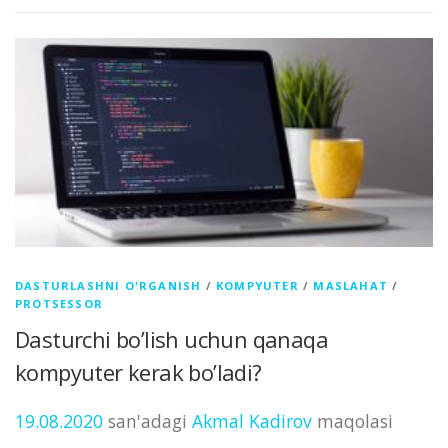
DASTURLASHNI O'RGANISH
/
KOMPYUTER
/
MASLAHAT
/
PROTSESSOR
Dasturchi bo’lish uchun qanaqa
kompyuter kerak bo’ladi?
19.08.2020
san'adagi
Akmal Kadirov
maqolasi