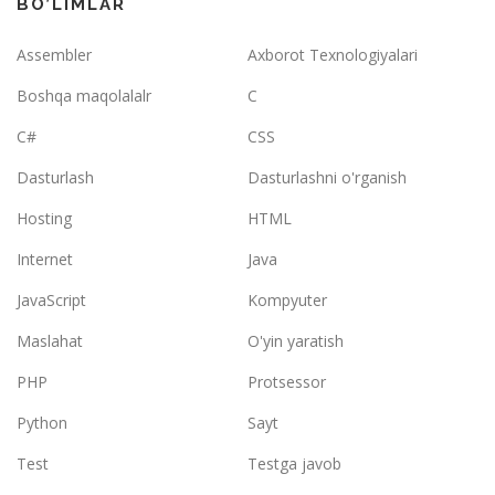
BO’LIMLAR
Assembler
Axborot Texnologiyalari
Boshqa maqolalalr
C
C#
CSS
Dasturlash
Dasturlashni o'rganish
Hosting
HTML
Internet
Java
JavaScript
Kompyuter
Maslahat
O'yin yaratish
PHP
Protsessor
Python
Sayt
Test
Testga javob