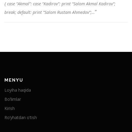
{ case “Akmal”: case “Kadirov”: print “Salom Akmal Kadirov”;
”
break; default: print “Salom Rustam Ahmedov”;…
MENYU
Loyiha haqida
Bo’limlar
Kirish
Ro’yhatdan o’tish