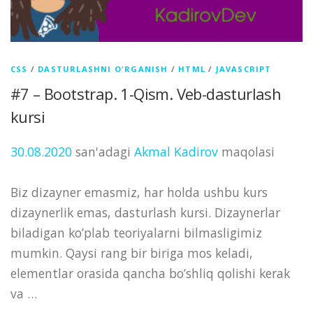
CSS
/
DASTURLASHNI O'RGANISH
/
HTML
/
JAVASCRIPT
#7 – Bootstrap. 1-Qism. Veb-dasturlash
kursi
30.08.2020
san'adagi
Akmal Kadirov
maqolasi
Biz dizayner emasmiz, har holda ushbu kurs
dizaynerlik emas, dasturlash kursi. Dizaynerlar
biladigan ko’plab teoriyalarni bilmasligimiz
mumkin. Qaysi rang bir biriga mos keladi,
elementlar orasida qancha bo’shliq qolishi kerak
va …