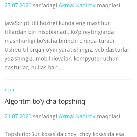
27.07.2020
san'adagi
Akmal Kadirov
maqolasi
JavaScript tili hozirgi kunda eng mashhur
tillardan biri hisoblanadi. Ko’p reytinglarda
mashhurligi bo’yicha birinchi o’rinda turadi.
Ushbu til orqali o’yin yaratishingiz, veb-dasturlar
yozishingiz, mobil ilovalar, kompyuter uchun
dasturlar, hullas har …
TEST
Algoritm bo’yicha topshiriq
21.07.2020
san'adagi
Akmal Kadirov
maqolasi
Topshiriq: Sut kosasida choy, choy kosasida esa