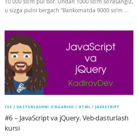
10 000 so’m pul bor. Undan 1000 so’m so’rasangiz,
u sizga pulni bergach “Bankomatda 9000 so’m …
CSS
/
DASTURLASHNI O'RGANISH
/
HTML
/
JAVASCRIPT
#6 – JavaScript va jQuery. Veb-dasturlash
kursi