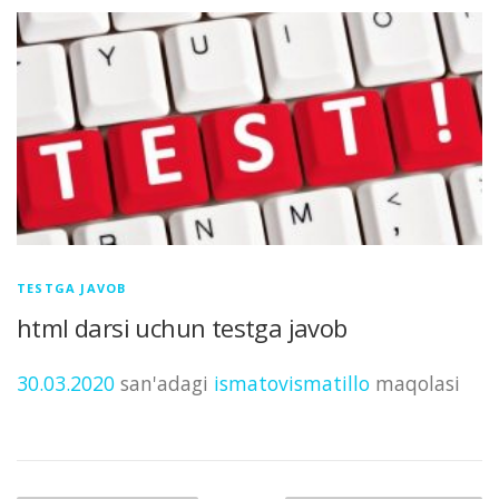
TESTGA JAVOB
html darsi uchun testga javob
30.03.2020
san'adagi
ismatovismatillo
maqolasi
Maqolalar bo‘yicha