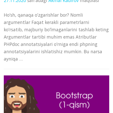
27.11.2020
san'adagi
Akmal Kadirov
maqolasi
Ho’sh, qanaqa o’zgarishlar bor? Nomli
argumentlar Faqat kerakli parametrlarni
ko’rsatib, majburiy bo’lmaganlarini tashlab keting
Argumentlar tartibi muhim emas Atributlar
PHPdoc annotatsiyalari o’rniga endi phpning
annotatsiyalarini ishlatishiz mumkin. Bu narsa
ayniqa …