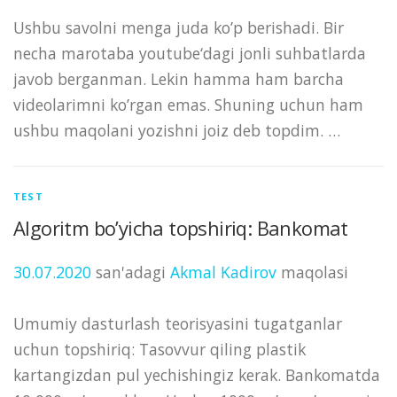
Ushbu savolni menga juda ko’p berishadi. Bir
necha marotaba youtube‘dagi jonli suhbatlarda
javob berganman. Lekin hamma ham barcha
videolarimni ko’rgan emas. Shuning uchun ham
ushbu maqolani yozishni joiz deb topdim. …
TEST
Algoritm bo’yicha topshiriq: Bankomat
30.07.2020
san'adagi
Akmal Kadirov
maqolasi
Umumiy dasturlash teorisyasini tugatganlar
uchun topshiriq: Tasovvur qiling plastik
kartangizdan pul yechishingiz kerak. Bankomatda