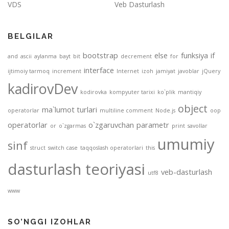
VDS
Veb Dasturlash
BELGILAR
bootstrap
else
funksiya
if
and
ascii
aylanma
bayt
bit
decrement
for
interface
ijtimoiy tarmoq
increment
Internet
izoh
jamiyat
javoblar
jQuery
kadirovDev
kodirovka
kompyuter tarixi
ko`plik
mantiqiy
object
ma`lumot turlari
operatorlar
multiline comment
Node.js
oop
operatorlar
o`zgaruvchan
parametr
or
o`zgarmas
print
savollar
umumiy
sinf
struct
switch case
taqqoslash operatorlari
this
dasturlash teoriyasi
veb-dasturlash
utf8
www
SO’NGGI IZOHLAR