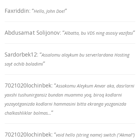
Faxriddin
: “
”
Hello, John Doe!
Abdusamat Solijonov
: “
”
Albatta, bu VDS ning asosiy vazifasi
Sardorbek12
: “
Assalomu alaykum bu serverlardana Hosting
”
sayt ochib boladimi
7021020lochinbek
: “
Assakomu Aleykum Anvar aka, dasrlarni
yaxshi tushunirgansiz bundan muammo yoq, biroq kodlarni
yozayotganizda kodlarni hammasini bitta ekranga yozganizda
”
chalkashliklar bolmas…
7021020lochinbek
: “
void hello (string name) switch (“Akmal”)