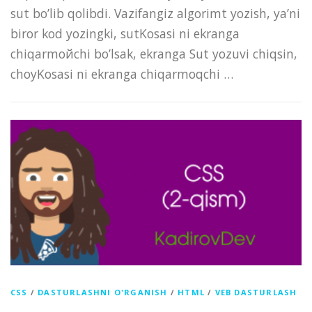
sut bo’lib qolibdi. Vazifangiz algorimt yozish, ya’ni
biror kod yozingki, sutKosasi ni ekranga
chiqarmoйchi bo’lsak, ekranga Sut yozuvi chiqsin,
choyKosasi ni ekranga chiqarmoqchi …
CSS
/
DASTURLASHNI O'RGANISH
/
HTML
/
VEB DASTURLASH