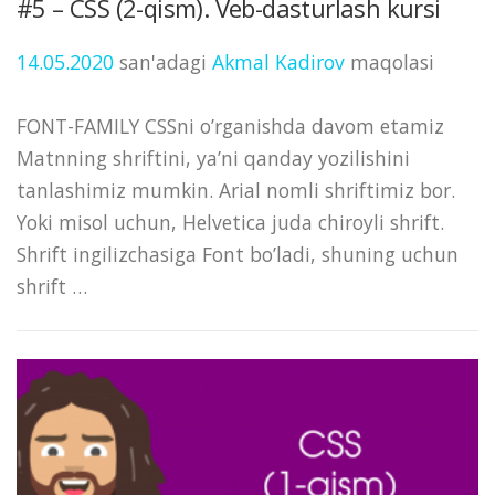
#5 – CSS (2-qism). Veb-dasturlash kursi
14.05.2020
san'adagi
Akmal Kadirov
maqolasi
FONT-FAMILY CSSni o’rganishda davom etamiz
Matnning shriftini, ya’ni qanday yozilishini
tanlashimiz mumkin. Arial nomli shriftimiz bor.
Yoki misol uchun, Helvetica juda chiroyli shrift.
Shrift ingilizchasiga Font bo’ladi, shuning uchun
shrift …