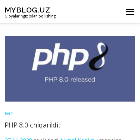
Skip to content
MYBLOG.UZ
Menu
G'oyalaringiz bilan bo'lishing
LOYIHA HAQIDA
BO’LIMLAR
KIRISH
RO’YHATDAN O’TISH
PHP
PHP 8.0 chiqarildi!