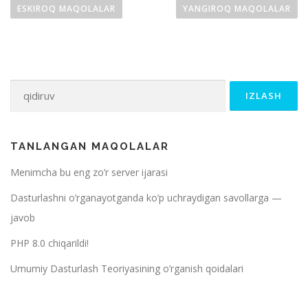
harakatlanish
ESKIROQ MAQOLALAR
YANGIROQ MAQOLALAR
Qidirshish:
TANLANGAN MAQOLALAR
Menimcha bu eng zo’r server ijarasi
Dasturlashni o’rganayotganda ko’p uchraydigan savollarga —
javob
PHP 8.0 chiqarildi!
Umumiy Dasturlash Teoriyasining o’rganish qoidalari