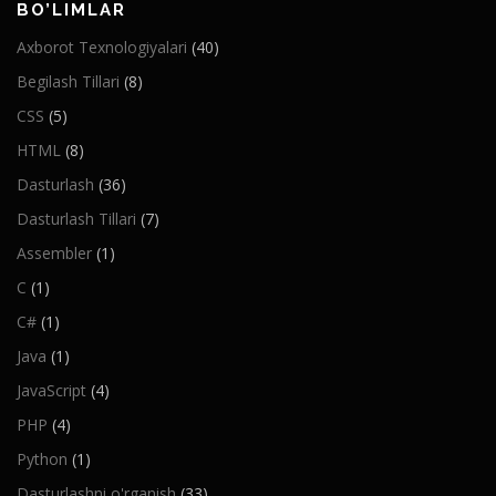
BO’LIMLAR
Axborot Texnologiyalari
(40)
Begilash Tillari
(8)
CSS
(5)
HTML
(8)
Dasturlash
(36)
Dasturlash Tillari
(7)
Assembler
(1)
C
(1)
C#
(1)
Java
(1)
JavaScript
(4)
PHP
(4)
Python
(1)
Dasturlashni o'rganish
(33)